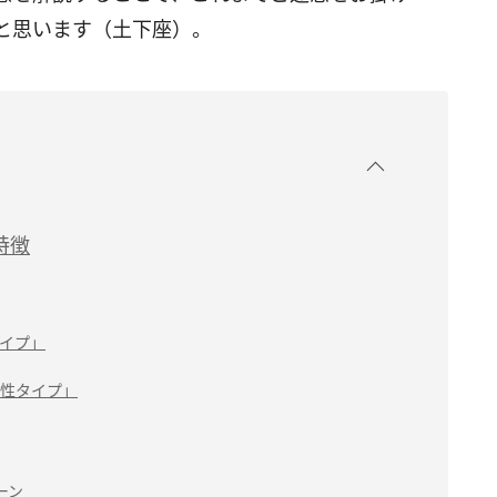
と思います（土下座）。
特徴
イプ」
性タイプ」
ーン