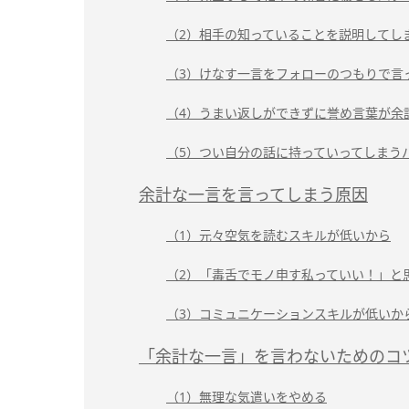
（2）相手の知っていることを説明してし
（3）けなす一言をフォローのつもりで言
（4）うまい返しができずに誉め言葉が余
（5）つい自分の話に持っていってしまう
余計な一言を言ってしまう原因
（1）元々空気を読むスキルが低いから
（2）「毒舌でモノ申す私っていい！」と
（3）コミュニケーションスキルが低いか
「余計な一言」を言わないためのコ
（1）無理な気遣いをやめる