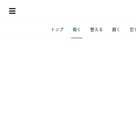
トップ
働く
整える
磨く
恋