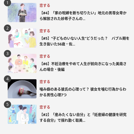
恋する
【#4】「家の呪縛を断ち切りたい」地元の男尊女卑か
ら解放された紗希子さんの...
恋する
【#5】“子どものいない人生”どうだった？ バブル期を
生き抜いた56歳・佐...
恋する
【#6】不妊治療をやめて人生が前向きになった美南さ
んの場合・後編
恋する
噛み癖のある彼氏の心理って？ 彼女を噛む行為からわ
かる男性心理7つ
恋する
【#2】「産みたくない自分」と「妊産婦の健康を研究
する自分」で揺れ動く聡美...