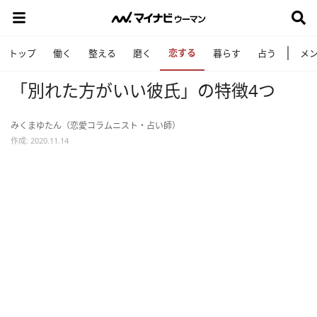
恋する
トップ
働く
整える
磨く
暮らす
占う
メ
「別れた方がいい彼氏」の特徴4つ
みくまゆたん（恋愛コラムニスト・占い師）
作成: 2020.11.14