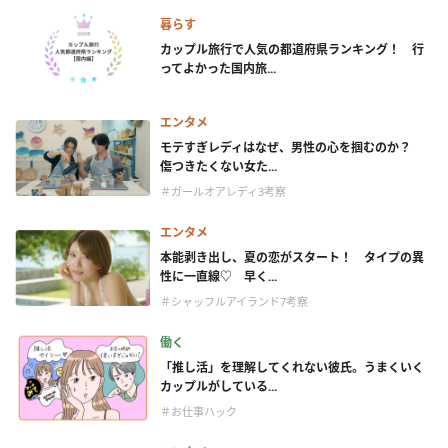
暮らす
カップル旅行で人気の都道府県ランキング！ 行
ってよかった国内旅...
エンタメ
モテすぎレディはなぜ、男性の心を掴むのか？
傷つきたくない女た...
＃ガールオアレディ3考察
エンタメ
本能剥き出し、夏の恋がスタート！ タイプの異
性に一直線♡ 早く...
＃シャッフルアイランド7考察
働く
「推し活」を理解してくれない彼氏。うまくいく
カップルがしている...
＃お仕事ハック