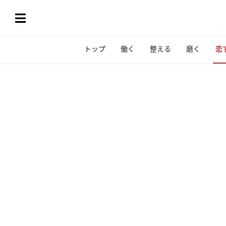
トップ
働く
整える
磨く
恋