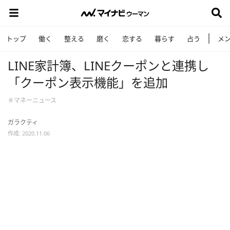
トップ
働く
整える
磨く
恋する
暮らす
占う
メ
LINE家計簿、LINEクーポンと連携し
「クーポン表示機能」を追加
＃マネーニュース
ガラクティ
作成: 2020.11.06