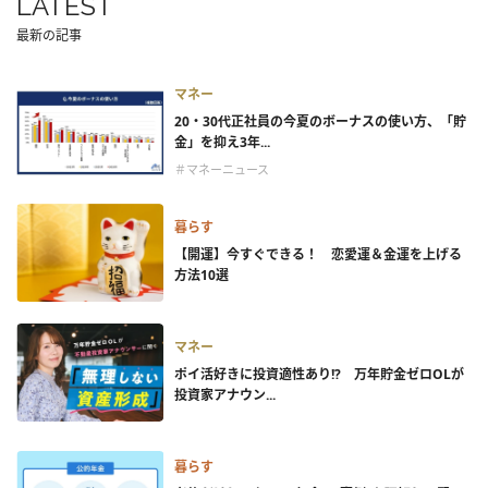
LATEST
最新の記事
マネー
20・30代正社員の今夏のボーナスの使い方、「貯
金」を抑え3年...
＃マネーニュース
暮らす
【開運】今すぐできる！ 恋愛運＆金運を上げる
方法10選
マネー
ポイ活好きに投資適性あり!? 万年貯金ゼロOLが
投資家アナウン...
暮らす