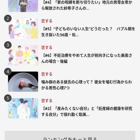
【#4】「家の呪縛を断ち切りたい」地元の男尊女卑か
ら解放された紗希子さんの...
恋する
【#5】“子どものいない人生”どうだった？ バブル期を
生き抜いた56歳・佐...
恋する
【#6】不妊治療をやめて人生が前向きになった美南さ
んの場合・後編
恋する
噛み癖のある彼氏の心理って？ 彼女を噛む行為からわ
かる男性心理7つ
恋する
【#2】「産みたくない自分」と「妊産婦の健康を研究
する自分」で揺れ動く聡美...
ランキングをもっと見る