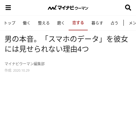
恋する
トップ
働く
整える
磨く
暮らす
占う
メ
男の本音。「スマホのデータ」を彼女
には見せられない理由4つ
マイナビウーマン編集部
作成: 2020.10.29