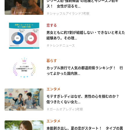
シリーズ初“強制帰国”の危機と今シーズン初キ
ス！ 女性が沼るモ...
＃シャッフルアイランド7考察
恋する
男女ともに約7割が結婚しない・できないと考えた
経験あり。その理...
＃トレンドニュース
暮らす
カップル旅行で人気の都道府県ランキング！ 行
ってよかった国内旅...
エンタメ
モテすぎレディはなぜ、男性の心を掴むのか？
傷つきたくない女た...
＃ガールオアレディ3考察
エンタメ
本能剥き出し、夏の恋がスタート！ タイプの異