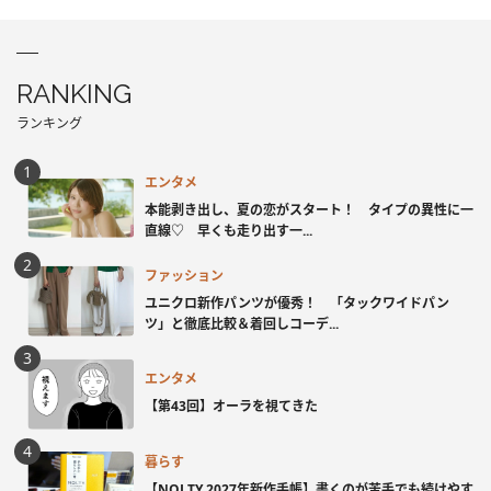
RANKING
ランキング
エンタメ
本能剥き出し、夏の恋がスタート！ タイプの異性に一
直線♡ 早くも走り出す一...
ファッション
ユニクロ新作パンツが優秀！ 「タックワイドパン
ツ」と徹底比較＆着回しコーデ...
エンタメ
【第43回】オーラを視てきた
暮らす
【NOLTY 2027年新作手帳】書くのが苦手でも続けやす