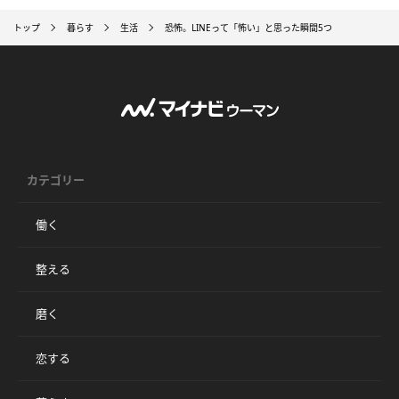
トップ
暮らす
生活
恐怖。LINEって「怖い」と思った瞬間5つ
カテゴリー
働く
整える
磨く
恋する