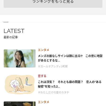
ランキングをもっと見る
LATEST
最新の記事
エンタメ
メンズの脈なしサインは顔に出る!? この世に地獄
があるとするな...
＃ガールオアレディ3考察
恋する
これは浮気？ それとも癖の問題？ 恋人の“ある
秘密”を知った2...
＃わたしだけの愛のカタチ
エンタメ