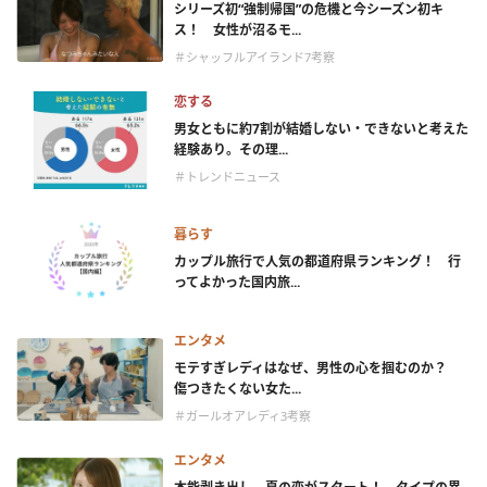
シリーズ初“強制帰国”の危機と今シーズン初キ
ス！ 女性が沼るモ...
＃シャッフルアイランド7考察
恋する
男女ともに約7割が結婚しない・できないと考えた
経験あり。その理...
＃トレンドニュース
暮らす
カップル旅行で人気の都道府県ランキング！ 行
ってよかった国内旅...
エンタメ
モテすぎレディはなぜ、男性の心を掴むのか？
傷つきたくない女た...
＃ガールオアレディ3考察
エンタメ