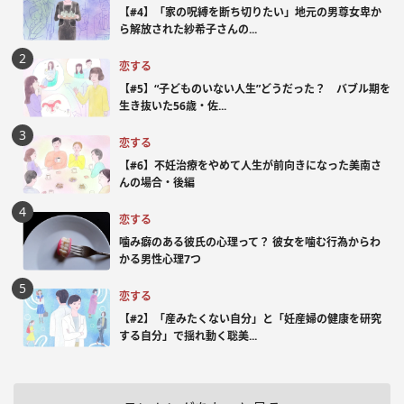
【#4】「家の呪縛を断ち切りたい」地元の男尊女卑か
ら解放された紗希子さんの...
恋する
【#5】“子どものいない人生”どうだった？ バブル期を
生き抜いた56歳・佐...
恋する
【#6】不妊治療をやめて人生が前向きになった美南さ
んの場合・後編
恋する
噛み癖のある彼氏の心理って？ 彼女を噛む行為からわ
かる男性心理7つ
恋する
【#2】「産みたくない自分」と「妊産婦の健康を研究
する自分」で揺れ動く聡美...