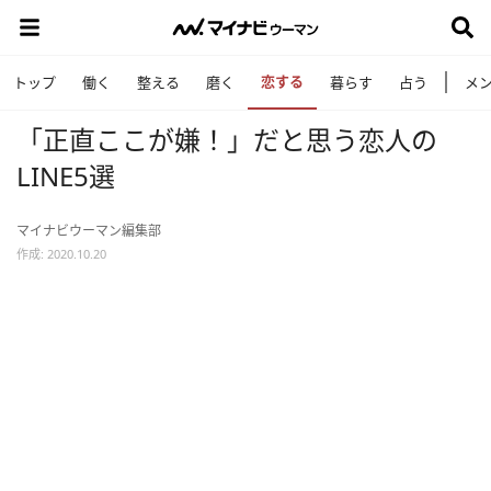
恋する
トップ
働く
整える
磨く
暮らす
占う
メ
「正直ここが嫌！」だと思う恋人の
LINE5選
マイナビウーマン編集部
作成: 2020.10.20