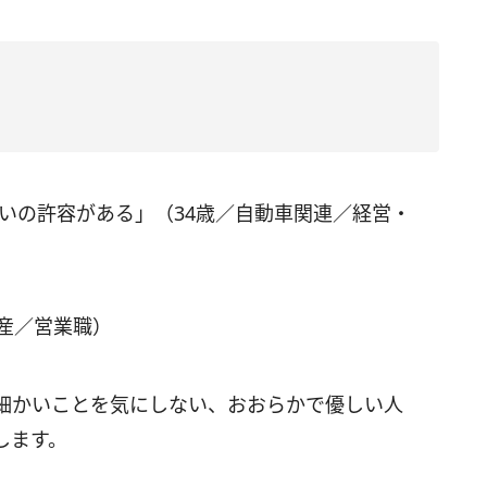
いの許容がある」（34歳／自動車関連／経営・
産／営業職）
細かいことを気にしない、おおらかで優しい人
します。