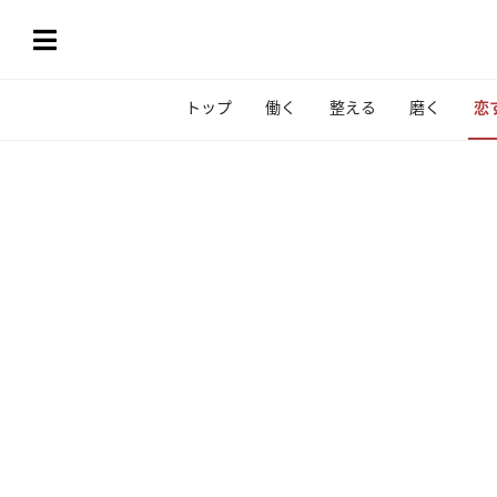
トップ
働く
整える
磨く
恋