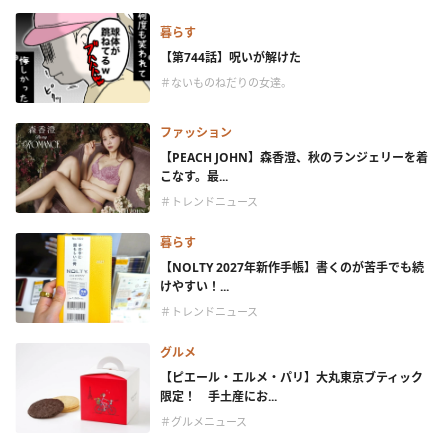
暮らす
【第744話】呪いが解けた
＃ないものねだりの女達。
ファッション
【PEACH JOHN】森香澄、秋のランジェリーを着
こなす。最...
＃トレンドニュース
暮らす
【NOLTY 2027年新作手帳】書くのが苦手でも続
けやすい！...
＃トレンドニュース
グルメ
【ピエール・エルメ・パリ】大丸東京ブティック
限定！ 手土産にお...
＃グルメニュース