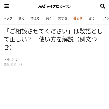
暮らす
トップ
働く
整える
磨く
恋する
占う
メ
「ご相談させてください」は敬語とし
て正しい？ 使い方を解説（例文つ
き）
大部美知子
更新: 2022.11.11