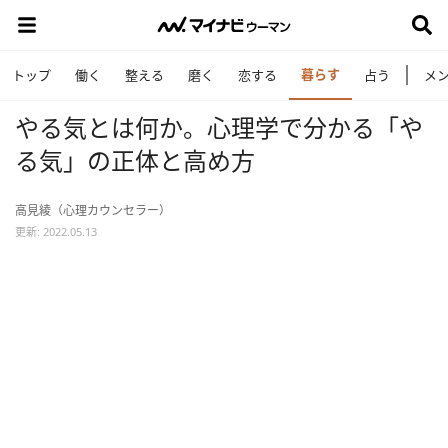
暮らす
トップ
働く
整える
磨く
恋する
占う
メ
やる気とは何か。心理学で分かる「や
る気」の正体と高め方
高見綾（心理カウンセラー）
更新: 2022.05.13