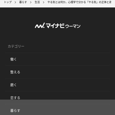
トップ
暮らす
生活
やる気とは何か。心理学で分かる「やる気」の正体と高め
カテゴリー
働く
整える
磨く
恋する
暮らす