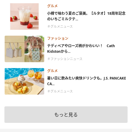
グルメ
小樽で味わう夏のご褒美。【ルタオ】18周年記念
のいちごミルクテ...
＃グルメニュース
ファッション
テディベアやローズ柄がかわいい！ Cath
Kidstonから...
＃ファッションニュース
グルメ
暑い日に飲みたい爽快ドリンクも。J.S. PANCAKE
CA...
＃グルメニュース
もっと見る