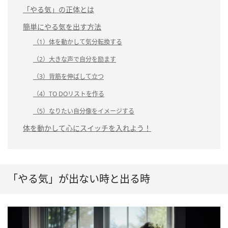
「やる気」の正体とは
簡単にやる気を出す方法
（1）体を動かして気分転換する
（2）大きな声で自分を励ます
（3）背筋を伸ばして立つ
（4）TO DOリストを作る
（5）なりたい自分像をイメージする
体を動かして心にスイッチを入れよう！
「やる気」が出ない時と出る時