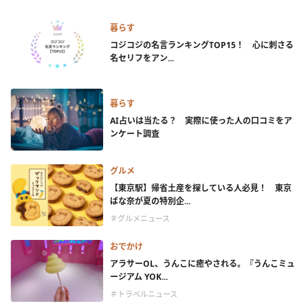
暮らす
コジコジの名言ランキングTOP15！ 心に刺さる
名セリフをアン...
暮らす
AI占いは当たる？ 実際に使った人の口コミをア
ンケート調査
グルメ
【東京駅】帰省土産を探している人必見！ 東京
ばな奈が夏の特別企...
＃グルメニュース
おでかけ
アラサーOL、うんこに癒やされる。『うんこミュ
ージアム YOK...
＃トラベルニュース