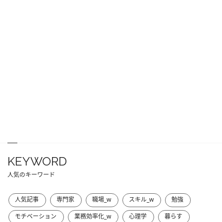
KEYWORD
人気のキーワード
人気記事
専門家
職場_w
スキル_w
勉強
モチベーション
業務効率化_w
心理学
暮らす