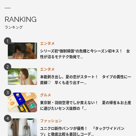
RANKING
ランキング
エンタメ
シリーズ初“強制帰国”の危機と今シーズン初キス！ 女
性が沼るモテテク勃発で...
エンタメ
本能剥き出し、夏の恋がスタート！ タイプの異性に一
直線♡ 早くも走り出す一...
グルメ
東京駅・羽田空港でしか買えない！ 夏の帰省＆お土産
に選びたいセンス抜群の「...
ファッション
ユニクロ新作パンツが優秀！ 「タックワイドパン
ツ」と徹底比較＆着回しコーデ...