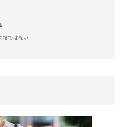
る
な技ではない