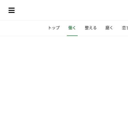
トップ
働く
整える
磨く
恋