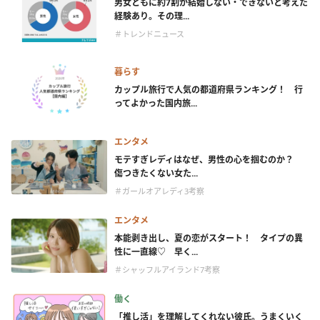
男女ともに約7割が結婚しない・できないと考えた
経験あり。その理...
＃トレンドニュース
暮らす
カップル旅行で人気の都道府県ランキング！ 行
ってよかった国内旅...
エンタメ
モテすぎレディはなぜ、男性の心を掴むのか？
傷つきたくない女た...
＃ガールオアレディ3考察
エンタメ
本能剥き出し、夏の恋がスタート！ タイプの異
性に一直線♡ 早く...
＃シャッフルアイランド7考察
働く
「推し活」を理解してくれない彼氏。うまくいく