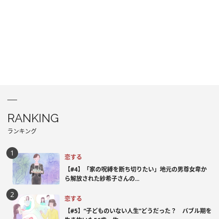
RANKING
ランキング
恋する
【#4】「家の呪縛を断ち切りたい」地元の男尊女卑か
ら解放された紗希子さんの...
恋する
【#5】“子どものいない人生”どうだった？ バブル期を