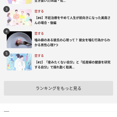
生き抜いた56歳・佐...
恋する
【#6】不妊治療をやめて人生が前向きになった美南さ
んの場合・後編
恋する
噛み癖のある彼氏の心理って？ 彼女を噛む行為からわ
かる男性心理7つ
恋する
【#2】「産みたくない自分」と「妊産婦の健康を研究
する自分」で揺れ動く聡美...
ランキングをもっと見る