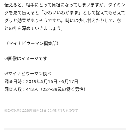
伝えると、相手にとって負担になってしまいますが、タイミン
グを見て伝えると「かわいいわがまま」として捉えてもらえて
グッと効果がありそうですね。時には少し甘えたりして、彼
との仲を深めていきましょう。
（マイナビウーマン編集部）
※画像はイメージです
※マイナビウーマン調べ
調査日時：
2019
年
5
月
16
日～
5
月
17
日
調査人数：
413
人（
22
～
39
歳の働く男性）
※この記事は2020年06月28日に公開されたものです