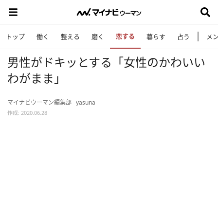
恋する
トップ
働く
整える
磨く
暮らす
占う
メ
男性がドキッとする「女性のかわいい
わがまま」
マイナビウーマン編集部
yasuna
作成: 2020.06.28