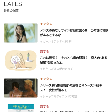
LATEST
最新の記事
エンタメ
メンズの脈なしサインは顔に出る!? この世に地獄
があるとするな...
＃ガールオアレディ3考察
恋する
これは浮気？ それとも癖の問題？ 恋人の“ある
秘密”を知った2...
＃わたしだけの愛のカタチ
エンタメ
シリーズ初“強制帰国”の危機と今シーズン初キ
ス！ 女性が沼るモ...
＃シャッフルアイランド7考察
恋する