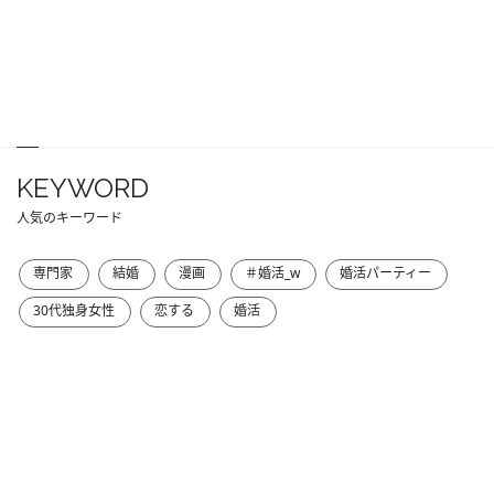
KEYWORD
人気のキーワード
専門家
結婚
漫画
＃婚活_w
婚活パーティー
30代独身女性
恋する
婚活