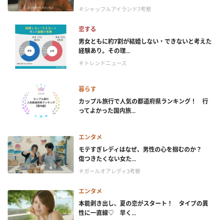
＃シャッフルアイランド7考察
恋する
男女ともに約7割が結婚しない・できないと考えた
経験あり。その理...
＃トレンドニュース
暮らす
カップル旅行で人気の都道府県ランキング！ 行
ってよかった国内旅...
エンタメ
モテすぎレディはなぜ、男性の心を掴むのか？
傷つきたくない女た...
＃ガールオアレディ3考察
エンタメ
本能剥き出し、夏の恋がスタート！ タイプの異
性に一直線♡ 早く...