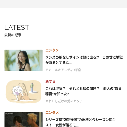
LATEST
最新の記事
エンタメ
メンズの脈なしサインは顔に出る!? この世に地獄
があるとするな...
＃ガールオアレディ3考察
恋する
これは浮気？ それとも癖の問題？ 恋人の“ある
秘密”を知った2...
＃わたしだけの愛のカタチ
エンタメ
シリーズ初“強制帰国”の危機と今シーズン初キ
ス！ 女性が沼るモ...