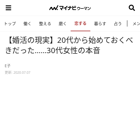
恋する
トップ
働く
整える
磨く
暮らす
占う
メ
【婚活の現実】20代から始めておくべ
きだった……30代女性の本音
E子
更新: 2020.07.07