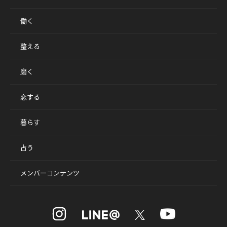
働く
整える
磨く
恋する
暮らす
占う
メンバーコンテンツ