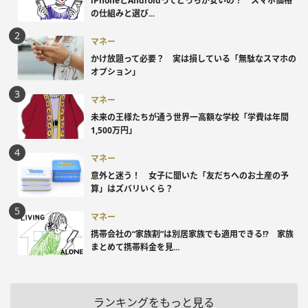
iPhoneとAndroidってどっちが安いの？ スマホ価格
の仕組みと選び...
マネー
かけ放題って必要？ 実は損している「無駄なスマホの
オプション」
マネー
未来の王様たちが通う世界一高額な学校「学費は年間
1,500万円」
マネー
意外と迷う！ 女子に聞いた「友だちへのお土産の予
算」はズバリいくら？
マネー
携帯会社の“家族割”は別居家族でも適用できる!? 家族
まとめて携帯料金を見...
ランキングをもっと見る