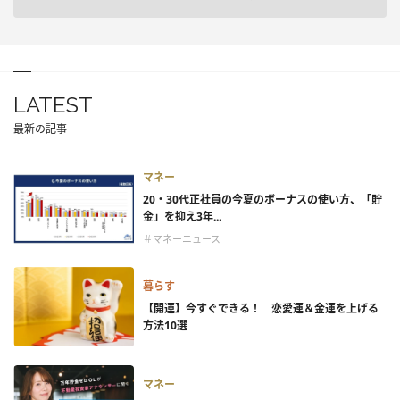
LATEST
最新の記事
マネー
20・30代正社員の今夏のボーナスの使い方、「貯
金」を抑え3年...
＃マネーニュース
暮らす
【開運】今すぐできる！ 恋愛運＆金運を上げる
方法10選
マネー