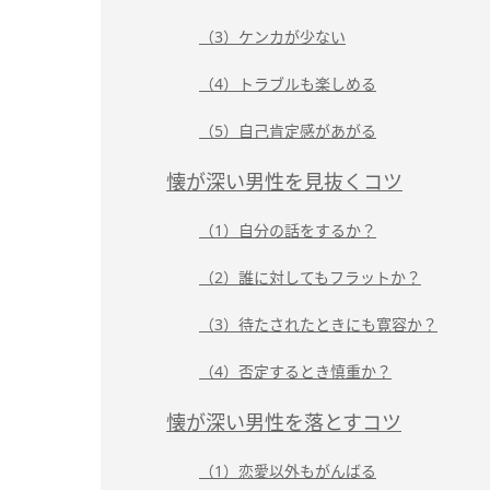
（3）ケンカが少ない
（4）トラブルも楽しめる
（5）自己肯定感があがる
懐が深い男性を見抜くコツ
（1）自分の話をするか？
（2）誰に対してもフラットか？
（3）待たされたときにも寛容か？
（4）否定するとき慎重か？
懐が深い男性を落とすコツ
（1）恋愛以外もがんばる