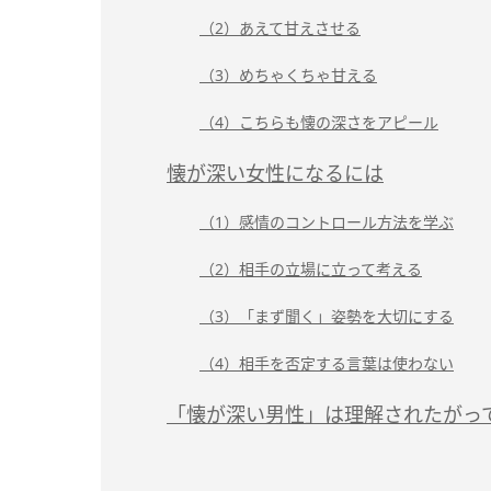
（2）あえて甘えさせる
（3）めちゃくちゃ甘える
（4）こちらも懐の深さをアピール
懐が深い女性になるには
（1）感情のコントロール方法を学ぶ
（2）相手の立場に立って考える
（3）「まず聞く」姿勢を大切にする
（4）相手を否定する言葉は使わない
「懐が深い男性」は理解されたがっ