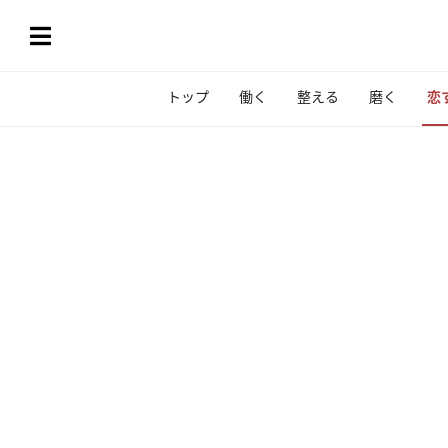
トップ
働く
整える
磨く
恋