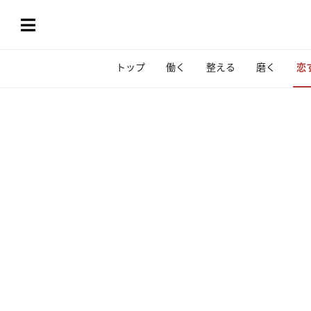
トップ
働く
整える
磨く
恋