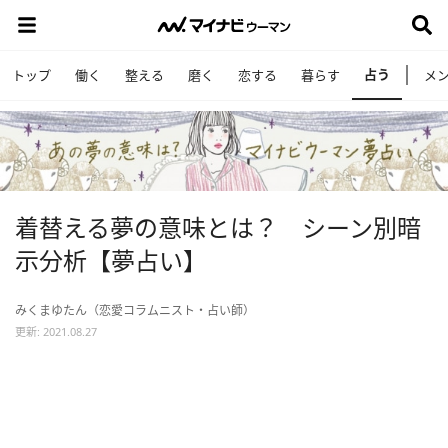
占う
トップ
働く
整える
磨く
恋する
暮らす
メ
着替える夢の意味とは？ シーン別暗
示分析【夢占い】
みくまゆたん（恋愛コラムニスト・占い師）
更新: 2021.08.27