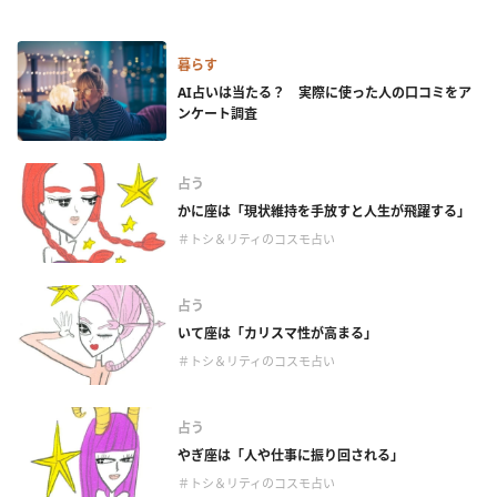
暮らす
AI占いは当たる？ 実際に使った人の口コミをア
ンケート調査
占う
かに座は「現状維持を手放すと人生が飛躍する」
＃トシ＆リティのコスモ占い
占う
いて座は「カリスマ性が高まる」
＃トシ＆リティのコスモ占い
占う
やぎ座は「人や仕事に振り回される」
＃トシ＆リティのコスモ占い