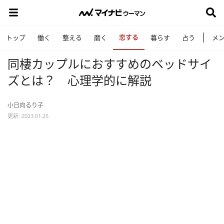
恋する
トップ
働く
整える
磨く
暮らす
占う
メ
同棲カップルにおすすめのベッドサイ
ズとは？ 心理学的に解説
小日向るり子
更新: 2023.01.25