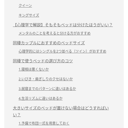
クイーン
キングサイズ
【心理学で解説】そもそもベッドは分けたほうがいい？
メンタルのことを考えると分ける方がおすすめ
同棲カップルにおすすめのベッドサイズ
心理学的にはシングルを2つ並べる（ツイン）がおすすめ
同棲で使うベッドの選び方のコツ
1.寝相は悪くないか
2.いびき・歯ぎしりのクセはないか
3.就寝までのパターンに違いはあるか
4.生活リズムに違いはあるか
大きいサイズのベッドが置けない場合はどうすればい
い？
1.予備で布団一式を用意しておく