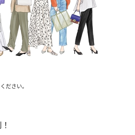
てください。
則！