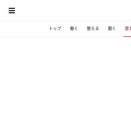
トップ
働く
整える
磨く
恋