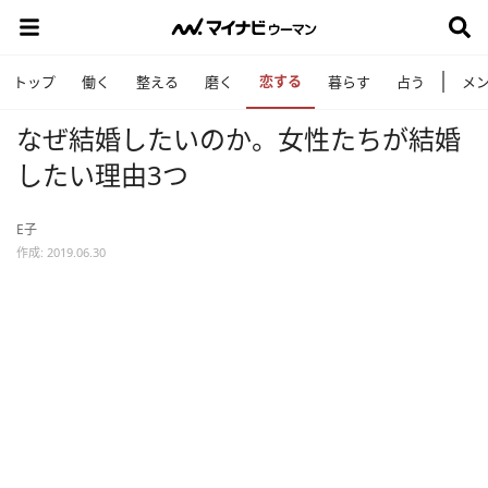
恋する
トップ
働く
整える
磨く
暮らす
占う
メ
なぜ結婚したいのか。女性たちが結婚
したい理由3つ
E子
作成: 2019.06.30