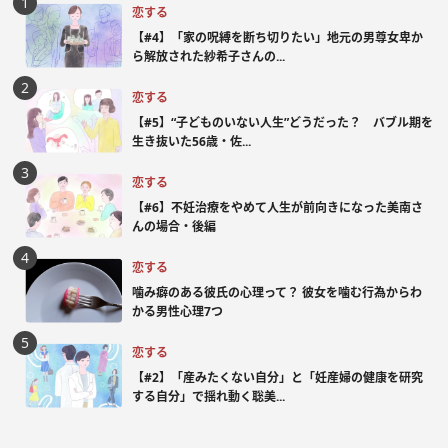
恋する
【#4】「家の呪縛を断ち切りたい」地元の男尊女卑か
ら解放された紗希子さんの...
恋する
【#5】“子どものいない人生”どうだった？ バブル期を
生き抜いた56歳・佐...
恋する
【#6】不妊治療をやめて人生が前向きになった美南さ
んの場合・後編
恋する
噛み癖のある彼氏の心理って？ 彼女を噛む行為からわ
かる男性心理7つ
恋する
【#2】「産みたくない自分」と「妊産婦の健康を研究
する自分」で揺れ動く聡美...