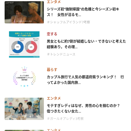
エンタメ
シリーズ初“強制帰国”の危機と今シーズン初キ
ス！ 女性が沼るモ...
＃シャッフルアイランド7考察
恋する
男女ともに約7割が結婚しない・できないと考えた
経験あり。その理...
＃トレンドニュース
暮らす
カップル旅行で人気の都道府県ランキング！ 行
ってよかった国内旅...
エンタメ
モテすぎレディはなぜ、男性の心を掴むのか？
傷つきたくない女た...
＃ガールオアレディ3考察
エンタメ