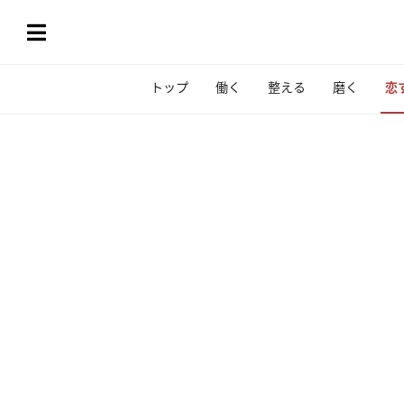
トップ
働く
整える
磨く
恋