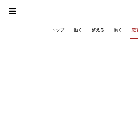
トップ
働く
整える
磨く
恋