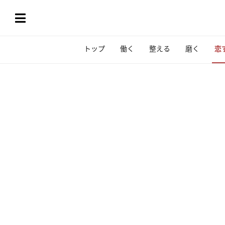
トップ
働く
整える
磨く
恋