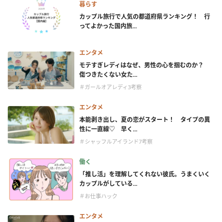
暮らす
カップル旅行で人気の都道府県ランキング！ 行
ってよかった国内旅...
エンタメ
モテすぎレディはなぜ、男性の心を掴むのか？
傷つきたくない女た...
＃ガールオアレディ3考察
エンタメ
本能剥き出し、夏の恋がスタート！ タイプの異
性に一直線♡ 早く...
＃シャッフルアイランド7考察
働く
「推し活」を理解してくれない彼氏。うまくいく
カップルがしている...
＃お仕事ハック
エンタメ