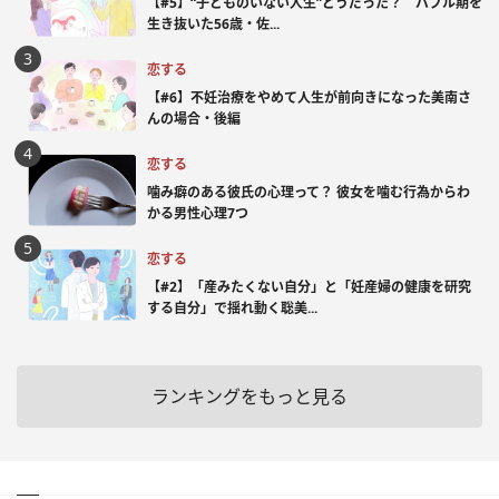
【#5】“子どものいない人生”どうだった？ バブル期を
生き抜いた56歳・佐...
恋する
【#6】不妊治療をやめて人生が前向きになった美南さ
んの場合・後編
恋する
噛み癖のある彼氏の心理って？ 彼女を噛む行為からわ
かる男性心理7つ
恋する
【#2】「産みたくない自分」と「妊産婦の健康を研究
する自分」で揺れ動く聡美...
ランキングをもっと見る