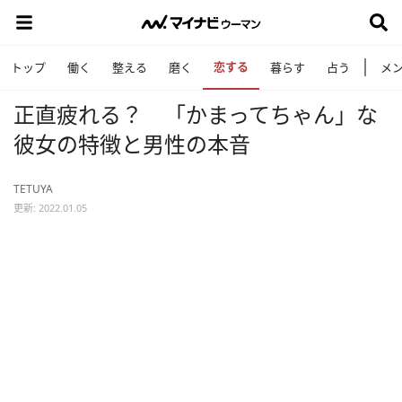
恋する
トップ
働く
整える
磨く
暮らす
占う
メ
正直疲れる？ 「かまってちゃん」な
彼女の特徴と男性の本音
TETUYA
更新: 2022.01.05