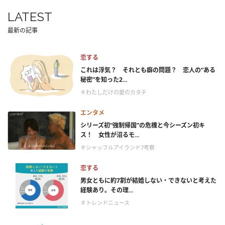
LATEST
最新の記事
恋する
これは浮気？ それとも癖の問題？ 恋人の“ある
秘密”を知った2...
＃わたしだけの愛のカタチ
エンタメ
シリーズ初“強制帰国”の危機と今シーズン初キ
ス！ 女性が沼るモ...
＃シャッフルアイランド7考察
恋する
男女ともに約7割が結婚しない・できないと考えた
経験あり。その理...
＃トレンドニュース