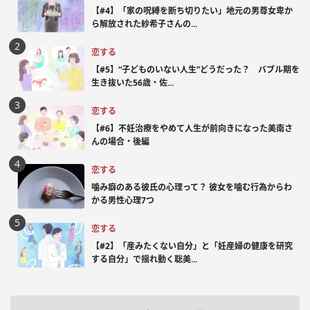
【#4】「家の呪縛を断ち切りたい」地元の男尊女卑か
ら解放された紗希子さんの...
恋する
【#5】“子どものいない人生”どうだった？ バブル期を
生き抜いた56歳・佐...
恋する
【#6】不妊治療をやめて人生が前向きになった美南さ
んの場合・後編
恋する
噛み癖のある彼氏の心理って？ 彼女を噛む行為からわ
かる男性心理7つ
恋する
【#2】「産みたくない自分」と「妊産婦の健康を研究
する自分」で揺れ動く聡美...