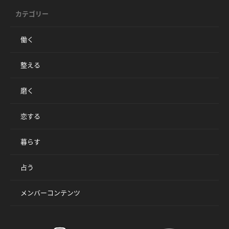
カテゴリー
働く
整える
磨く
恋する
暮らす
占う
メンバーコンテンツ