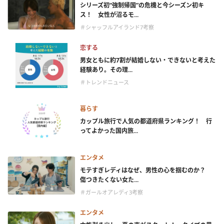
シリーズ初“強制帰国”の危機と今シーズン初キ
ス！ 女性が沼るモ...
＃シャッフルアイランド7考察
恋する
男女ともに約7割が結婚しない・できないと考えた
経験あり。その理...
＃トレンドニュース
暮らす
カップル旅行で人気の都道府県ランキング！ 行
ってよかった国内旅...
エンタメ
モテすぎレディはなぜ、男性の心を掴むのか？
傷つきたくない女た...
＃ガールオアレディ3考察
エンタメ