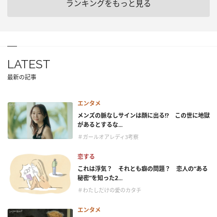
ランキングをもっと見る
LATEST
最新の記事
エンタメ
メンズの脈なしサインは顔に出る!? この世に地獄
があるとするな...
＃ガールオアレディ3考察
恋する
これは浮気？ それとも癖の問題？ 恋人の“ある
秘密”を知った2...
＃わたしだけの愛のカタチ
エンタメ