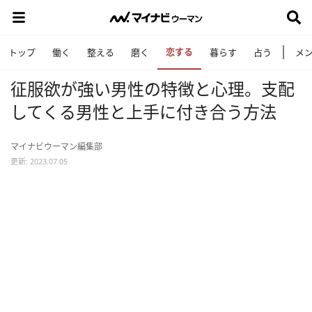
恋する
トップ
働く
整える
磨く
暮らす
占う
メ
征服欲が強い男性の特徴と心理。支配
してくる男性と上手に付き合う方法
マイナビウーマン編集部
更新: 2023.07.05