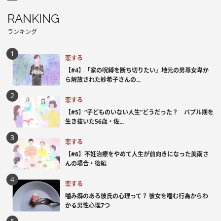
RANKING
ランキング
恋する
【#4】「家の呪縛を断ち切りたい」地元の男尊女卑か
ら解放された紗希子さんの...
恋する
【#5】“子どものいない人生”どうだった？ バブル期を
生き抜いた56歳・佐...
恋する
【#6】不妊治療をやめて人生が前向きになった美南さ
んの場合・後編
恋する
噛み癖のある彼氏の心理って？ 彼女を噛む行為からわ
かる男性心理7つ