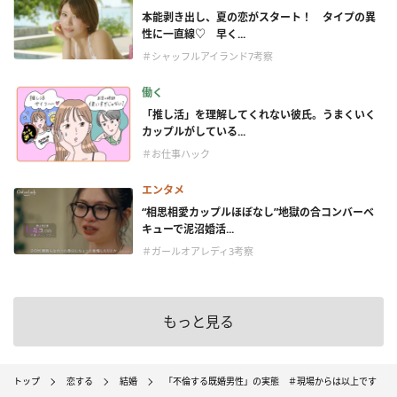
本能剥き出し、夏の恋がスタート！ タイプの異
性に一直線♡ 早く...
＃シャッフルアイランド7考察
働く
「推し活」を理解してくれない彼氏。うまくいく
カップルがしている...
＃お仕事ハック
エンタメ
“相思相愛カップルほぼなし”地獄の合コンバーベ
キューで泥沼婚活...
＃ガールオアレディ3考察
もっと見る
トップ
恋する
結婚
「不倫する既婚男性」の実態 ＃現場からは以上です