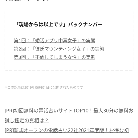
「現場からは以上です」バックナンバー
第1回：「婚活アプリ中毒女子」の実態
第2回：「彼氏マウンティング女子」の実態
第3回：「不倫してしまう女性」の実態
※この記事は2019年06月01日に公開されたものです
[PR]初回無料の電話占いサイトTOP10！最大30分の無料お
試し鑑定の真相は？
[PR]新規オープンの電話占い22社2021年度版！お得な初