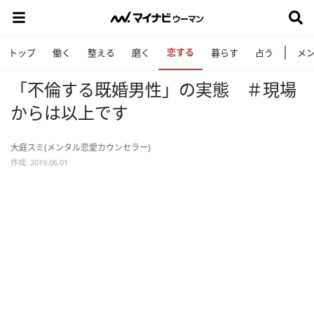
恋する
トップ
働く
整える
磨く
暮らす
占う
メ
「不倫する既婚男性」の実態 ＃現場
からは以上です
大庭スミ(メンタル恋愛カウンセラー)
作成: 2019.06.01