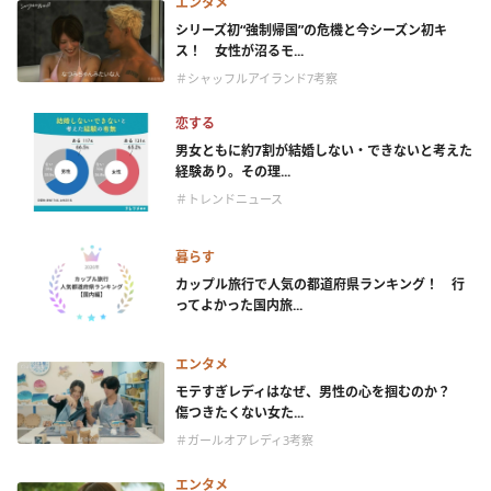
エンタメ
シリーズ初“強制帰国”の危機と今シーズン初キ
ス！ 女性が沼るモ...
＃シャッフルアイランド7考察
恋する
男女ともに約7割が結婚しない・できないと考えた
経験あり。その理...
＃トレンドニュース
暮らす
カップル旅行で人気の都道府県ランキング！ 行
ってよかった国内旅...
エンタメ
モテすぎレディはなぜ、男性の心を掴むのか？
傷つきたくない女た...
＃ガールオアレディ3考察
エンタメ