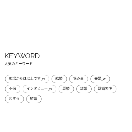
KEYWORD
人気のキーワード
現場からは以上です_w
結婚
悩み事
夫婦_w
不倫
インタビュー_w
既婚
離婚
既婚男性
恋する
結婚