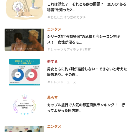
これは浮気？ それとも癖の問題？ 恋人の“ある
秘密”を知った2...
＃わたしだけの愛のカタチ
エンタメ
シリーズ初“強制帰国”の危機と今シーズン初キ
ス！ 女性が沼るモ...
＃シャッフルアイランド7考察
恋する
男女ともに約7割が結婚しない・できないと考えた
経験あり。その理...
＃トレンドニュース
暮らす
カップル旅行で人気の都道府県ランキング！ 行
ってよかった国内旅...
エンタメ