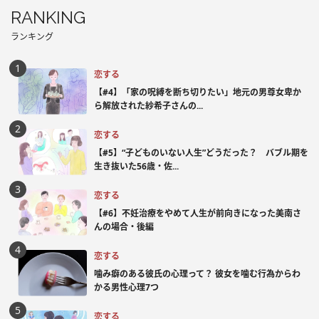
RANKING
ランキング
恋する
【#4】「家の呪縛を断ち切りたい」地元の男尊女卑か
ら解放された紗希子さんの...
恋する
【#5】“子どものいない人生”どうだった？ バブル期を
生き抜いた56歳・佐...
恋する
【#6】不妊治療をやめて人生が前向きになった美南さ
んの場合・後編
恋する
噛み癖のある彼氏の心理って？ 彼女を噛む行為からわ
かる男性心理7つ
恋する