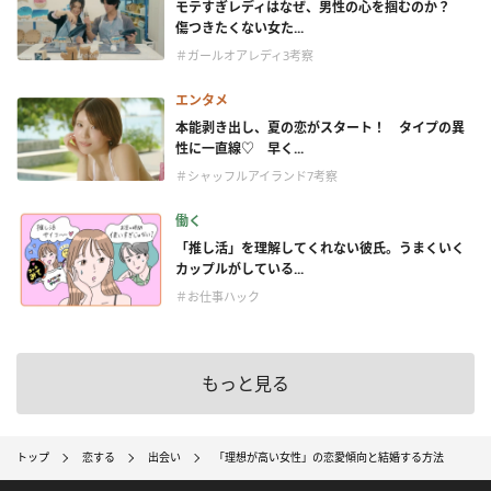
モテすぎレディはなぜ、男性の心を掴むのか？
傷つきたくない女た...
＃ガールオアレディ3考察
エンタメ
本能剥き出し、夏の恋がスタート！ タイプの異
性に一直線♡ 早く...
＃シャッフルアイランド7考察
働く
「推し活」を理解してくれない彼氏。うまくいく
カップルがしている...
＃お仕事ハック
もっと見る
トップ
恋する
出会い
「理想が高い女性」の恋愛傾向と結婚する方法