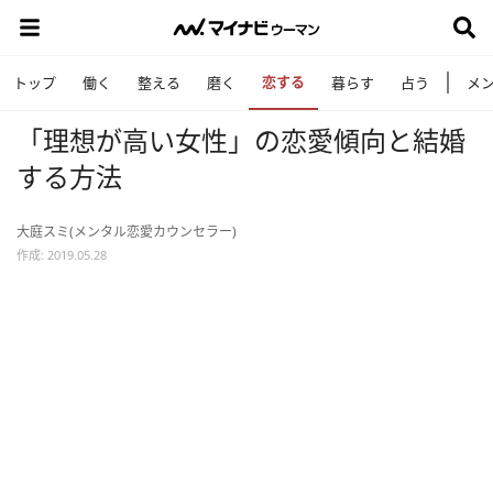
恋する
トップ
働く
整える
磨く
暮らす
占う
メ
「理想が高い女性」の恋愛傾向と結婚
する方法
大庭スミ(メンタル恋愛カウンセラー)
作成: 2019.05.28