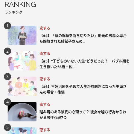
RANKING
ランキング
恋する
【#4】「家の呪縛を断ち切りたい」地元の男尊女卑か
ら解放された紗希子さんの...
恋する
【#5】“子どものいない人生”どうだった？ バブル期を
生き抜いた56歳・佐...
恋する
【#6】不妊治療をやめて人生が前向きになった美南さ
んの場合・後編
恋する
噛み癖のある彼氏の心理って？ 彼女を噛む行為からわ
かる男性心理7つ
恋する