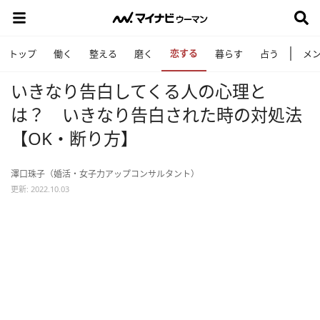
恋する
トップ
働く
整える
磨く
暮らす
占う
メ
いきなり告白してくる人の心理と
は？ いきなり告白された時の対処法
【OK・断り方】
澤口珠子（婚活・女子力アップコンサルタント）
更新: 2022.10.03