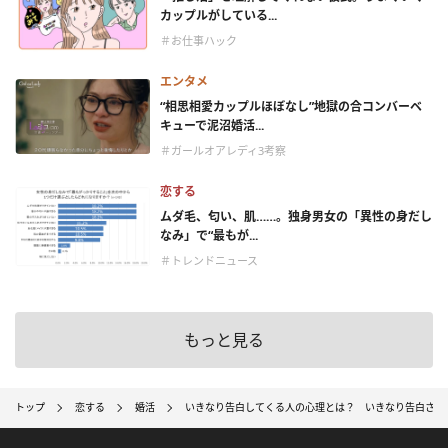
カップルがしている...
＃お仕事ハック
エンタメ
“相思相愛カップルほぼなし”地獄の合コンバーベ
キューで泥沼婚活...
＃ガールオアレディ3考察
恋する
ムダ毛、匂い、肌……。独身男女の「異性の身だし
なみ」で“最もが...
＃トレンドニュース
もっと見る
トップ
恋する
婚活
いきなり告白してくる人の心理とは？ いきなり告白され