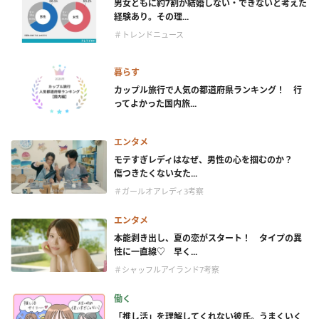
男女ともに約7割が結婚しない・できないと考えた
経験あり。その理...
＃トレンドニュース
暮らす
カップル旅行で人気の都道府県ランキング！ 行
ってよかった国内旅...
エンタメ
モテすぎレディはなぜ、男性の心を掴むのか？
傷つきたくない女た...
＃ガールオアレディ3考察
エンタメ
本能剥き出し、夏の恋がスタート！ タイプの異
性に一直線♡ 早く...
＃シャッフルアイランド7考察
働く
「推し活」を理解してくれない彼氏。うまくいく