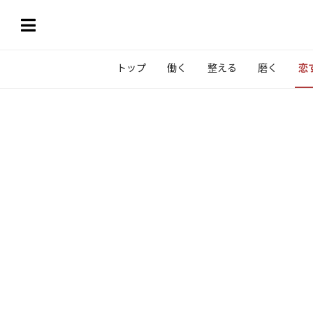
トップ
働く
整える
磨く
恋