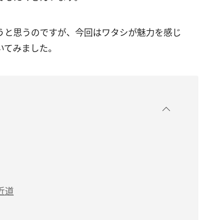
うと思うのですが、今回はワタシが魅力を感じ
いてみました。
近道