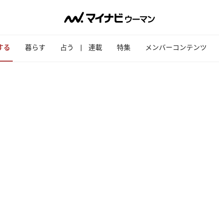
する
暮らす
占う
連載
特集
メンバーコンテンツ