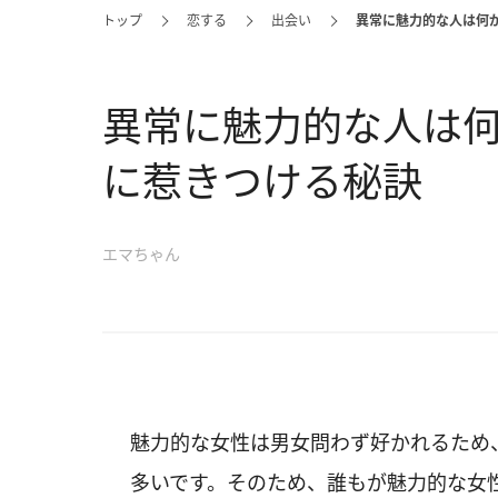
トップ
恋する
出会い
異常に魅力的な人は何が
異常に魅力的な人は何
に惹きつける秘訣
エマちゃん
魅力的な女性は男女問わず好かれるため
多いです。そのため、誰もが魅力的な女