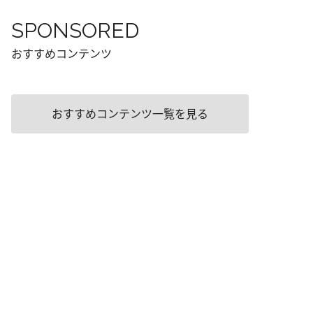
SPONSORED
おすすめコンテンツ
おすすめコンテンツ一覧を見る