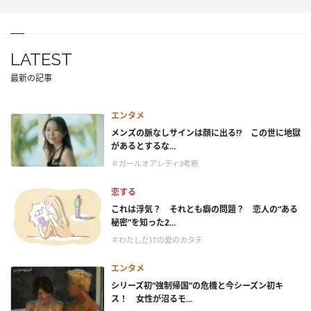
LATEST
最新の記事
エンタメ
メンズの脈なしサインは顔に出る!? この世に地獄
があるとするな...
＃ガールオアレディ3考察
恋する
これは浮気？ それとも癖の問題？ 恋人の“ある
秘密”を知った2...
＃わたしだけの愛のカタチ
エンタメ
シリーズ初“強制帰国”の危機と今シーズン初キ
ス！ 女性が沼るモ...