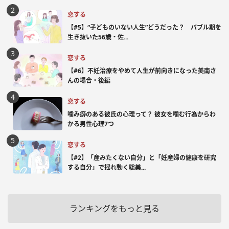
恋する
【#5】“子どものいない人生”どうだった？ バブル期を
生き抜いた56歳・佐...
恋する
【#6】不妊治療をやめて人生が前向きになった美南さ
んの場合・後編
恋する
噛み癖のある彼氏の心理って？ 彼女を噛む行為からわ
かる男性心理7つ
恋する
【#2】「産みたくない自分」と「妊産婦の健康を研究
する自分」で揺れ動く聡美...
ランキングをもっと見る