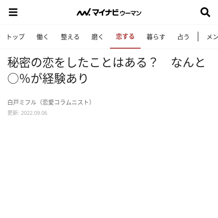
恋する
トップ
働く
整える
磨く
暮らす
占う
メ
秘密の恋をしたことはある？ なんと
○％が経験あり
白戸ミフル（恋愛コラムニスト）
更新: 2022.09.06