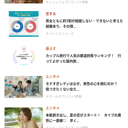
＃シャッフルアイランド7考察
恋する
男女ともに約7割が結婚しない・できないと考えた
経験あり。その理...
＃トレンドニュース
暮らす
カップル旅行で人気の都道府県ランキング！ 行
ってよかった国内旅...
エンタメ
モテすぎレディはなぜ、男性の心を掴むのか？
傷つきたくない女た...
＃ガールオアレディ3考察
エンタメ
本能剥き出し、夏の恋がスタート！ タイプの異
性に一直線♡ 早く...
＃シャッフルアイランド7考察