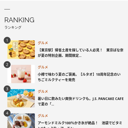
RANKING
ランキング
グルメ
【東京駅】帰省土産を探している人必見！ 東京ばな奈
が夏の特別企画、期間限定...
グルメ
小樽で味わう夏のご褒美。【ルタオ】18周年記念のい
ちごミルクティーを発売
グルメ
暑い日に飲みたい爽快ドリンクも。J.S. PANCAKE CAFE
で夏の「...
グルメ
アーモンドミルク100％かき氷が絶品！ 池袋でビタミ