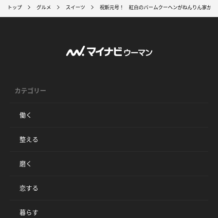
トップ
グルメ
スイーツ
祝新元号！ 紅白のバームクーヘンがねんりん家から
カテゴリー
働く
整える
磨く
恋する
暮らす