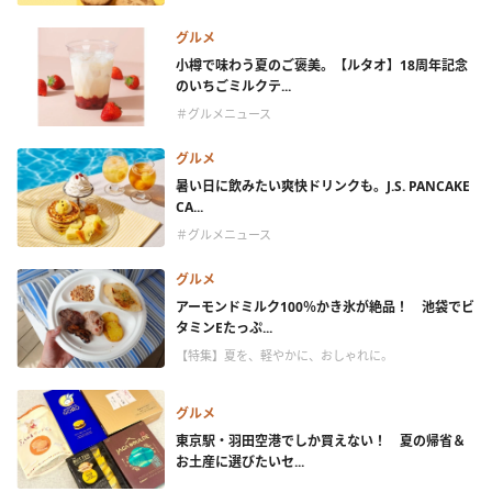
グルメ
小樽で味わう夏のご褒美。【ルタオ】18周年記念
のいちごミルクテ...
＃グルメニュース
グルメ
暑い日に飲みたい爽快ドリンクも。J.S. PANCAKE
CA...
＃グルメニュース
グルメ
アーモンドミルク100％かき氷が絶品！ 池袋でビ
タミンEたっぷ...
【特集】夏を、軽やかに、おしゃれに。
グルメ
東京駅・羽田空港でしか買えない！ 夏の帰省＆
お土産に選びたいセ...