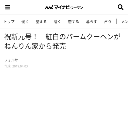
トップ
働く
整える
磨く
恋する
暮らす
占う
メ
祝新元号！ 紅白のバームクーヘンが
ねんりん家から発売
フォルサ
作成: 2019.04.03