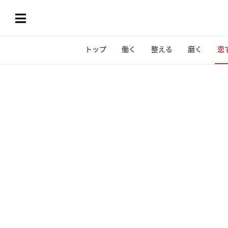
トップ
働く
整える
磨く
恋