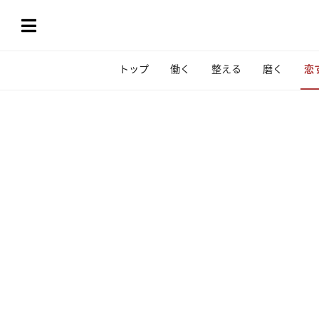
トップ
働く
整える
磨く
恋