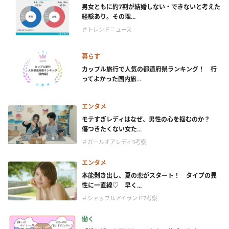
男女ともに約7割が結婚しない・できないと考えた
経験あり。その理...
＃トレンドニュース
暮らす
カップル旅行で人気の都道府県ランキング！ 行
ってよかった国内旅...
エンタメ
モテすぎレディはなぜ、男性の心を掴むのか？
傷つきたくない女た...
＃ガールオアレディ3考察
エンタメ
本能剥き出し、夏の恋がスタート！ タイプの異
性に一直線♡ 早く...
＃シャッフルアイランド7考察
働く