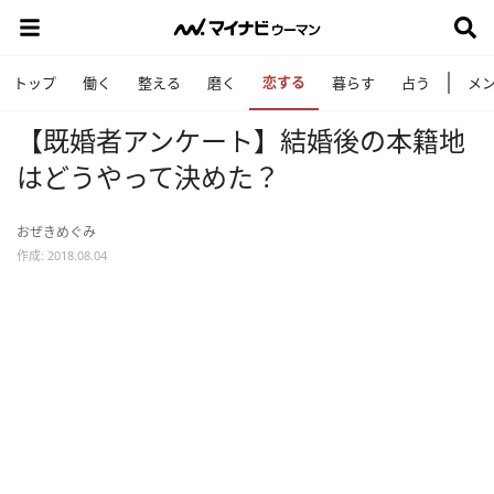
恋する
トップ
働く
整える
磨く
暮らす
占う
メ
【既婚者アンケート】結婚後の本籍地
はどうやって決めた？
おぜきめぐみ
作成: 2018.08.04