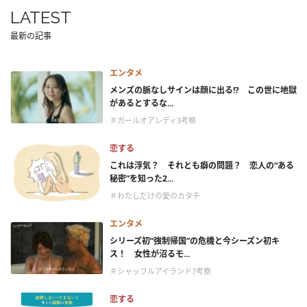
LATEST
最新の記事
エンタメ
メンズの脈なしサインは顔に出る!? この世に地獄
があるとするな...
＃ガールオアレディ3考察
恋する
これは浮気？ それとも癖の問題？ 恋人の“ある
秘密”を知った2...
＃わたしだけの愛のカタチ
エンタメ
シリーズ初“強制帰国”の危機と今シーズン初キ
ス！ 女性が沼るモ...
＃シャッフルアイランド7考察
恋する