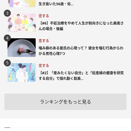
生き抜いた56歳・佐...
恋する
【#6】不妊治療をやめて人生が前向きになった美南さ
んの場合・後編
恋する
噛み癖のある彼氏の心理って？ 彼女を噛む行為からわ
かる男性心理7つ
恋する
【#2】「産みたくない自分」と「妊産婦の健康を研究
する自分」で揺れ動く聡美...
ランキングをもっと見る