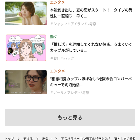
エンタメ
本能剥き出し、夏の恋がスタート！ タイプの異
性に一直線♡ 早く...
＃シャッフルアイランド7考察
働く
「推し活」を理解してくれない彼氏。うまくいく
カップルがしている...
＃お仕事ハック
エンタメ
“相思相愛カップルほぼなし”地獄の合コンバーベ
キューで泥沼婚活...
＃ガールオアレディ3考察
もっと見る
トップ
恋する
出会い
アスパラベーコン男子の特徴とは？ 落とし方の攻略法