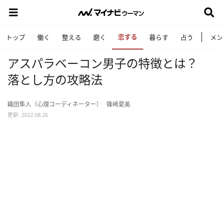
恋する
トップ
働く
整える
磨く
暮らす
占う
メ
アスパラベーコン男子の特徴とは？
落とし方の攻略法
織田隼人（心理コーディネーター）
篠崎夏美
更新: 2022.08.26