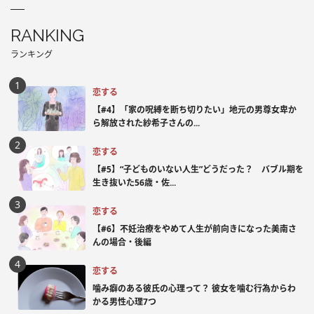
RANKING
ランキング
恋する
【#4】「家の呪縛を断ち切りたい」地元の男尊女卑か
ら解放された紗希子さんの...
恋する
【#5】“子どものいない人生”どうだった？ バブル期を
生き抜いた56歳・佐...
恋する
【#6】不妊治療をやめて人生が前向きになった美南さ
んの場合・後編
恋する
噛み癖のある彼氏の心理って？ 彼女を噛む行為からわ
かる男性心理7つ