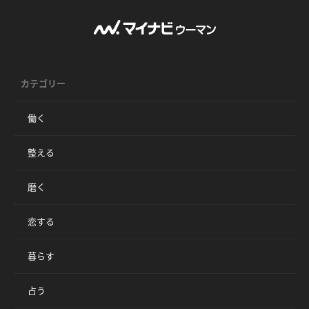
カテゴリー
働く
整える
磨く
恋する
暮らす
占う