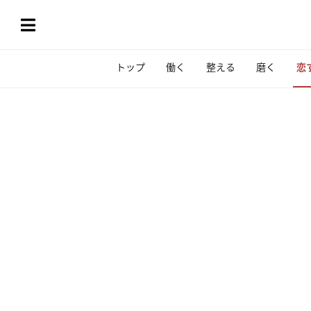
トップ
働く
整える
磨く
恋