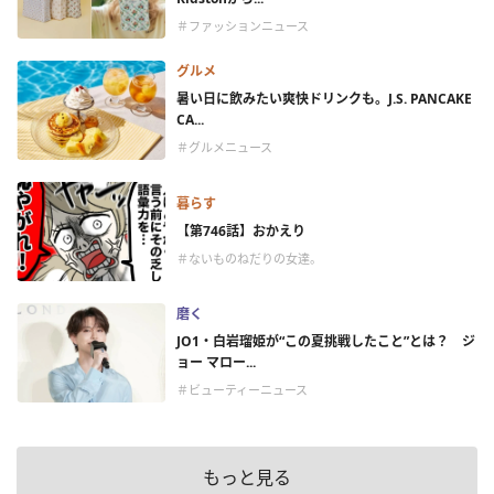
＃ファッションニュース
グルメ
暑い日に飲みたい爽快ドリンクも。J.S. PANCAKE
CA...
＃グルメニュース
暮らす
【第746話】おかえり
＃ないものねだりの女達。
磨く
JO1・白岩瑠姫が“この夏挑戦したこと”とは？ ジ
ョー マロー...
＃ビューティーニュース
もっと見る