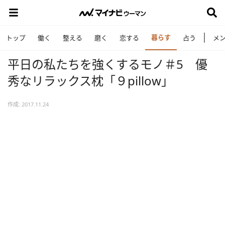
暮らす
トップ
働く
整える
磨く
恋する
占う
メ
平日の私たちを強くするモノ＃5 優
秀なリラックス枕「９pillow」
作成: 2017.11.24