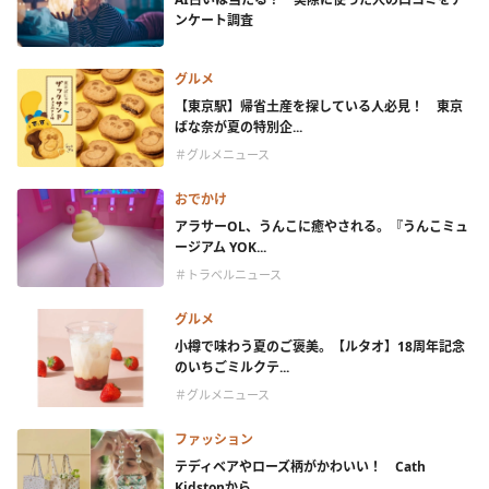
ンケート調査
グルメ
【東京駅】帰省土産を探している人必見！ 東京
ばな奈が夏の特別企...
＃グルメニュース
おでかけ
アラサーOL、うんこに癒やされる。『うんこミュ
ージアム YOK...
＃トラベルニュース
グルメ
小樽で味わう夏のご褒美。【ルタオ】18周年記念
のいちごミルクテ...
＃グルメニュース
ファッション
テディベアやローズ柄がかわいい！ Cath
Kidstonから...