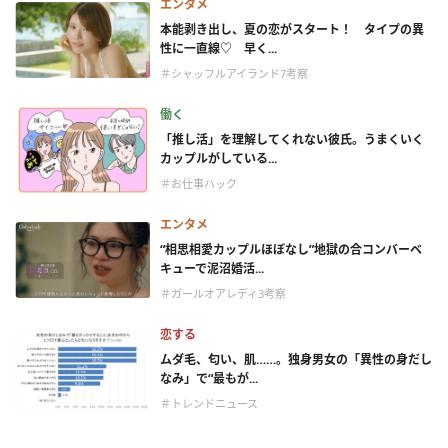
エンタメ
本能剥き出し、夏の恋がスタート！ タイプの異
性に一直線♡ 早く...
＃シャッフルアイランド7考察
働く
「推し活」を理解してくれない彼氏。うまくいく
カップルがしている...
＃お仕事ハック
エンタメ
“相思相愛カップルほぼなし”地獄の合コンバーベ
キューで泥沼婚活...
＃ガールオアレディ3考察
恋する
ムダ毛、匂い、肌……。独身男女の「異性の身だし
なみ」で“最もが...
＃トレンドニュース