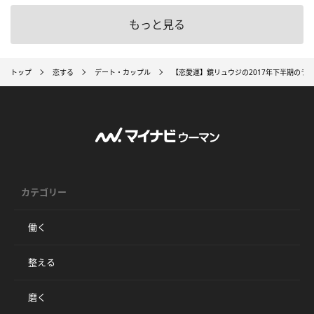
もっと見る
トップ
恋する
デート・カップル
【恋愛運】鏡リュウジの2017年下半期のラ
カテゴリー
働く
整える
磨く