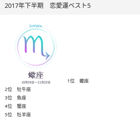
2017年下半期 恋愛運ベスト5
1位 蠍座
2位 牡牛座
3位 魚座
4位 蟹座
5位 牡羊座