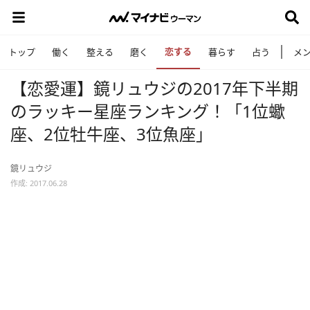
恋する
トップ
働く
整える
磨く
暮らす
占う
メ
【恋愛運】鏡リュウジの2017年下半期
のラッキー星座ランキング！「1位蠍
座、2位牡牛座、3位魚座」
鏡リュウジ
作成: 2017.06.28