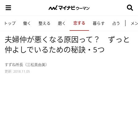
恋する
トップ
働く
整える
磨く
暮らす
占う
メ
夫婦仲が悪くなる原因って？ ずっと
仲よしでいるための秘訣・5つ
すずね所長（三松真由美）
更新: 2018.11.05