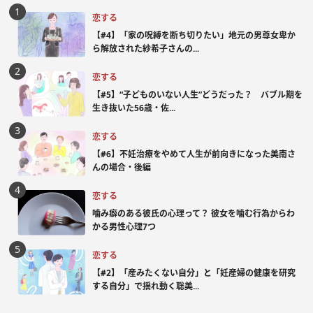
恋する
【#4】「家の呪縛を断ち切りたい」地元の男尊女卑か
ら解放された紗希子さんの...
恋する
【#5】“子どものいない人生”どうだった？ バブル期を
生き抜いた56歳・佐...
恋する
【#6】不妊治療をやめて人生が前向きになった美南さ
んの場合・後編
恋する
噛み癖のある彼氏の心理って？ 彼女を噛む行為からわ
かる男性心理7つ
恋する
【#2】「産みたくない自分」と「妊産婦の健康を研究
する自分」で揺れ動く聡美...