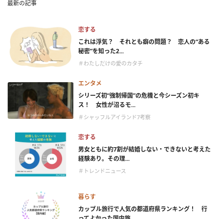
最新の記事
恋する
これは浮気？ それとも癖の問題？ 恋人の“ある
秘密”を知った2...
＃わたしだけの愛のカタチ
エンタメ
シリーズ初“強制帰国”の危機と今シーズン初キ
ス！ 女性が沼るモ...
＃シャッフルアイランド7考察
恋する
男女ともに約7割が結婚しない・できないと考えた
経験あり。その理...
＃トレンドニュース
暮らす
カップル旅行で人気の都道府県ランキング！ 行
ってよかった国内旅...