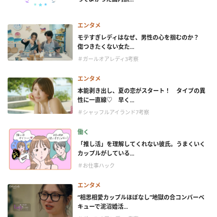
エンタメ
モテすぎレディはなぜ、男性の心を掴むのか？
傷つきたくない女た...
＃ガールオアレディ3考察
エンタメ
本能剥き出し、夏の恋がスタート！ タイプの異
性に一直線♡ 早く...
＃シャッフルアイランド7考察
働く
「推し活」を理解してくれない彼氏。うまくいく
カップルがしている...
＃お仕事ハック
エンタメ
“相思相愛カップルほぼなし”地獄の合コンバーベ
キューで泥沼婚活...