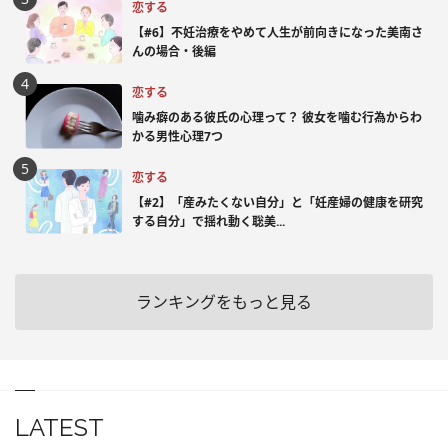
恋する
【#6】不妊治療をやめて人生が前向きになった美南さ
んの場合・後編
恋する
噛み癖のある彼氏の心理って？ 彼女を噛む行為からわ
かる男性心理7つ
恋する
【#2】「産みたくない自分」と「妊産婦の健康を研究
する自分」で揺れ動く聡美...
ランキングをもっと見る
LATEST