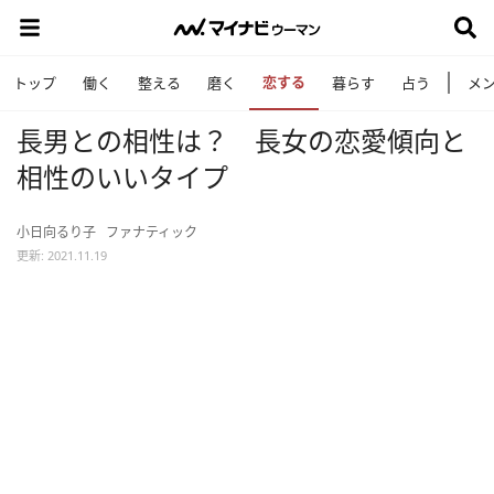
恋する
トップ
働く
整える
磨く
暮らす
占う
メ
長男との相性は？ 長女の恋愛傾向と
相性のいいタイプ
小日向るり子
ファナティック
更新: 2021.11.19