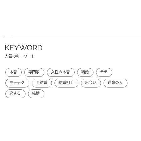
KEYWORD
人気のキーワード
本音
専門家
女性の本音
結婚
モテ
モテテク
＃結婚
結婚相手
出会い
運命の人
恋する
結婚