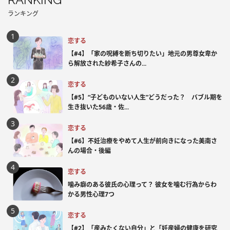
ランキング
恋する
【#4】「家の呪縛を断ち切りたい」地元の男尊女卑か
ら解放された紗希子さんの...
恋する
【#5】“子どものいない人生”どうだった？ バブル期を
生き抜いた56歳・佐...
恋する
【#6】不妊治療をやめて人生が前向きになった美南さ
んの場合・後編
恋する
噛み癖のある彼氏の心理って？ 彼女を噛む行為からわ
かる男性心理7つ
恋する
【#2】「産みたくない自分」と「妊産婦の健康を研究