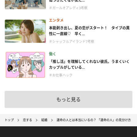
傷つきたくない女た...
＃ガールオアレディ3考察
エンタメ
本能剥き出し、夏の恋がスタート！ タイプの異
性に一直線♡ 早く...
＃シャッフルアイランド7考察
働く
「推し活」を理解してくれない彼氏。うまくいく
カップルがしている...
＃お仕事ハック
もっと見る
トップ
恋する
結婚
運命の人とは本当にいるの？ 「運命の人」の見分け方