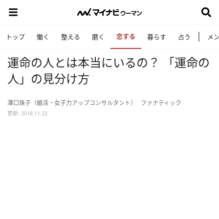
恋する
トップ
働く
整える
磨く
暮らす
占う
メ
運命の人とは本当にいるの？ 「運命の
人」の見分け方
澤口珠子（婚活・女子力アップコンサルタント）
ファナティック
更新: 2018.11.22