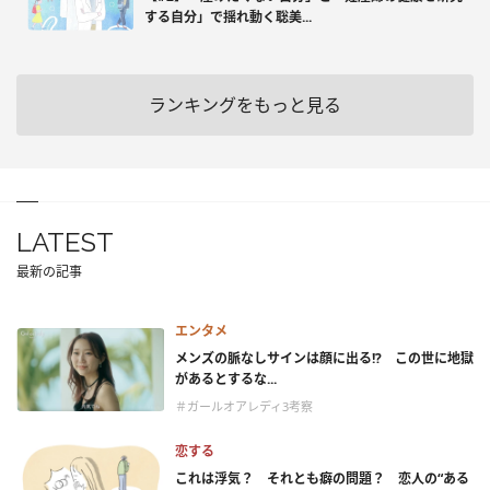
する自分」で揺れ動く聡美...
ランキングをもっと見る
LATEST
最新の記事
エンタメ
メンズの脈なしサインは顔に出る!? この世に地獄
があるとするな...
＃ガールオアレディ3考察
恋する
これは浮気？ それとも癖の問題？ 恋人の“ある