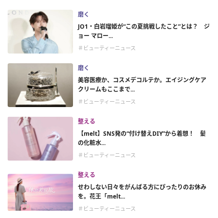
磨く
JO1・白岩瑠姫が“この夏挑戦したこと”とは？ ジ
ョー マロー...
＃ビューティーニュース
磨く
美容医療か、コスメデコルテか。エイジングケア
クリームもここまで...
＃ビューティーニュース
整える
【melt】SNS発の“付け替えDIY”から着想！ 髪
の化粧水...
＃ビューティーニュース
整える
せわしない日々をがんばる方にぴったりのお休み
を。花王「melt...
＃ビューティーニュース