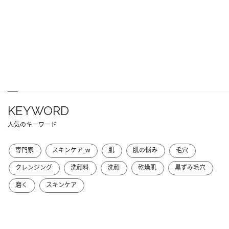
KEYWORD
人気のキーワード
専門家
スキンケア_w
肌
肌の悩み
毛穴
クレンジング
洗顔料
洗顔
乾燥肌
黒ずみ毛穴
磨く
スキンケア