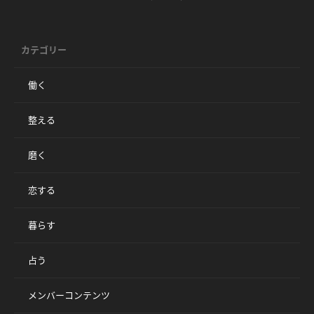
カテゴリー
働く
整える
磨く
恋する
暮らす
占う
メンバーコンテンツ