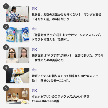
磨く
猛暑日、浴衣のお出かけも怖くない！ マンダム直伝
「汗をかく前」の制汗剤テク...
磨く
【猛暑対策グッズ3選】おでかけシーンのマストハブ。
ドラストで買える「冷感パ...
磨く
美容医療は“やりすぎ”が怖い？ 医師に聞いた、アラサ
ー女性のための美容との...
磨く
時短アイテムに頼りまくって起床から30分以内に出
勤！ 限界OLのモーニング...
磨く
ポムポムプリンのコラボグッズがかわいすぎ！
Cosme Kitchenの展...