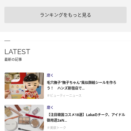
ランキングをもっと見る
LATEST
最新の記事
磨く
毛穴撫子“撫子ちゃん”風似顔絵シールを作ろ
う！ ハンズ新宿店で...
＃ビューティーニュース
磨く
【注目韓国コスメ18選】Lakaのチーク、アイドル
御用達2aN...
＃美欲トーク