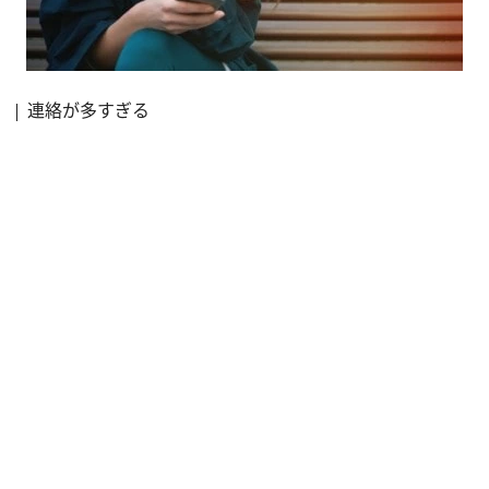
連絡が多すぎる