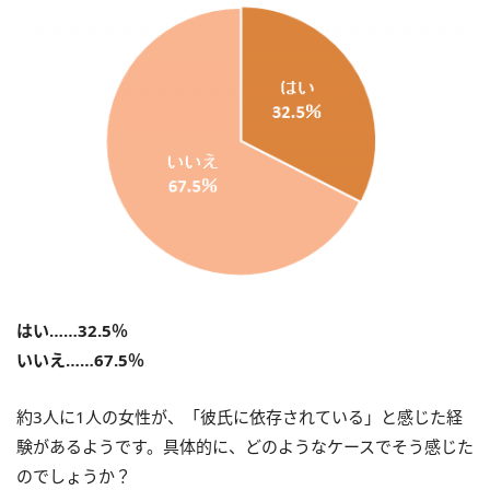
はい……32.5％
いいえ……67.5％
約3人に1人の女性が、「彼氏に依存されている」と感じた経
験があるようです。具体的に、どのようなケースでそう感じた
のでしょうか？