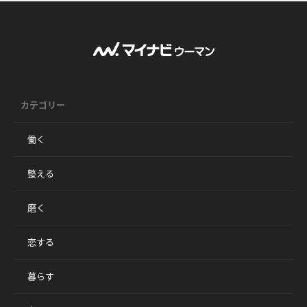
カテゴリー
働く
整える
磨く
恋する
暮らす