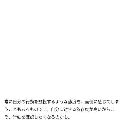
常に自分の行動を監視するような態度を、面倒に感じてしま
うこともあるものです。自分に対する依存度が高いからこ
そ、行動を確認したくなるのかも。