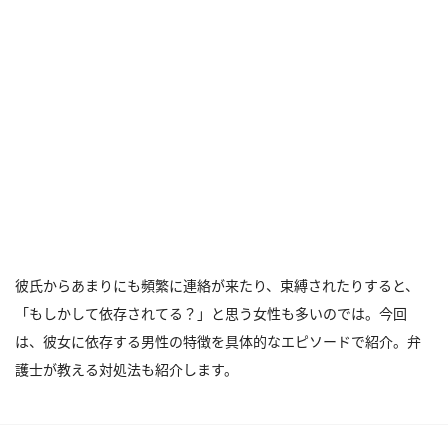
彼氏からあまりにも頻繁に連絡が来たり、束縛されたりすると、
「もしかして依存されてる？」と思う女性も多いのでは。今回
は、彼女に依存する男性の特徴を具体的なエピソードで紹介。弁
護士が教える対処法も紹介します。