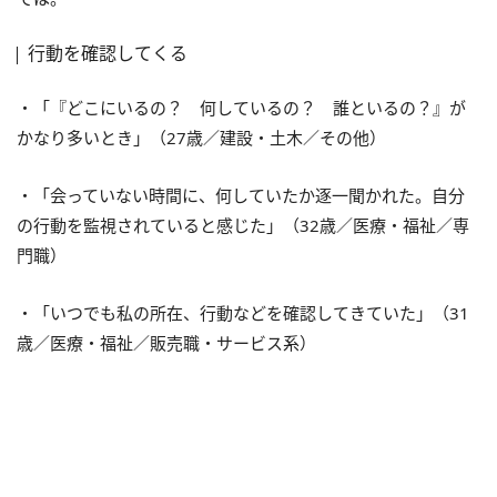
行動を確認してくる
・「『どこにいるの？ 何しているの？ 誰といるの？』が
かなり多いとき」（27歳／建設・土木／その他）
・「会っていない時間に、何していたか逐一聞かれた。自分
の行動を監視されていると感じた」（32歳／医療・福祉／専
門職）
・「いつでも私の所在、行動などを確認してきていた」（31
歳／医療・福祉／販売職・サービス系）