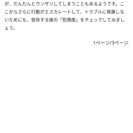
が、だんだんとウンザリしてしまうこともあるようです。こ
こからさらに行動がエスカレートして、トラブルに発展しな
いためにも、依存する彼の「危険度」をチェックしてみまし
ょう。
1ページ/3ページ