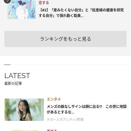
恋する
【#2】「産みたくない自分」と「妊産婦の健康を研究
する自分」で揺れ動く聡美...
ランキングをもっと見る
LATEST
最新の記事
エンタメ
メンズの脈なしサインは顔に出る!? この世に地獄
があるとするな...
＃ガールオアレディ3考察