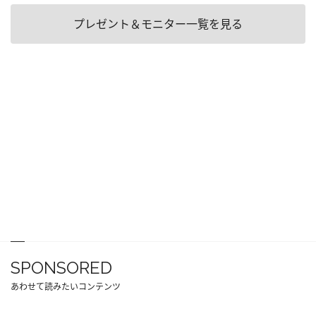
プレゼント＆モニター一覧を見る
SPONSORED
あわせて読みたいコンテンツ