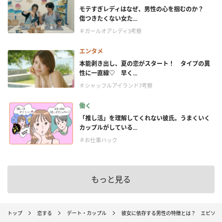
モテすぎレディはなぜ、男性の心を掴むのか？
傷つきたくない女た...
＃ガールオアレディ3考察
エンタメ
本能剥き出し、夏の恋がスタート！ タイプの異
性に一直線♡ 早く...
＃シャッフルアイランド7考察
働く
「推し活」を理解してくれない彼氏。うまくいく
カップルがしている...
＃お仕事ハック
もっと見る
トップ
恋する
デート・カップル
彼女に依存する男性の特徴とは？ エピソー