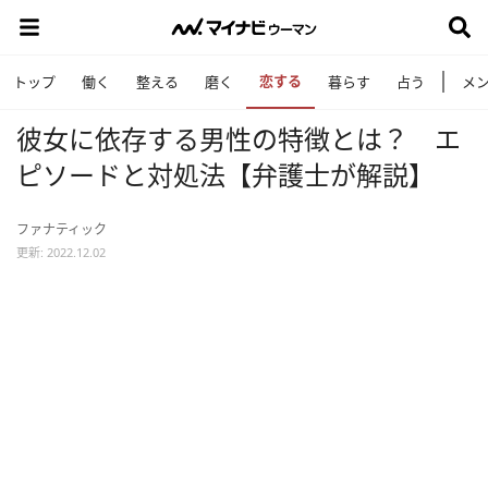
恋する
トップ
働く
整える
磨く
暮らす
占う
メ
彼女に依存する男性の特徴とは？ エ
ピソードと対処法【弁護士が解説】
ファナティック
更新: 2022.12.02