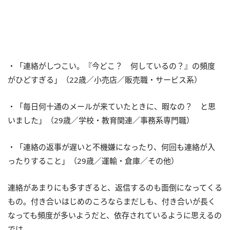
・「連絡がしつこい。『今どこ？ 何しているの？』の頻度
がひどすぎる」（22歳／小売店／販売職・サービス系）
・「毎日何十通のメールが来ていたときに、暇なの？ と思
いました」（29歳／学校・教育関連／事務系専門職）
・「連絡の返事が遅いと不機嫌になったり、何回も連絡が入
ったりすること」（29歳／運輸・倉庫／その他）
連絡があまりにも多すぎると、返信するのも面倒になってくる
もの。付き合いはじめのころならまだしも、付き合いが長く
なっても頻度が多いようだと、依存されているように思えるの
では。