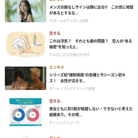
メンズの脈なしサインは顔に出る!? この世に地獄
があるとするな...
＃ガールオアレディ3考察
恋する
これは浮気？ それとも癖の問題？ 恋人の“ある
秘密”を知った2...
＃わたしだけの愛のカタチ
エンタメ
シリーズ初“強制帰国”の危機と今シーズン初キ
ス！ 女性が沼るモ...
＃シャッフルアイランド7考察
恋する
男女ともに約7割が結婚しない・できないと考えた
経験あり。その理...
＃トレンドニュース