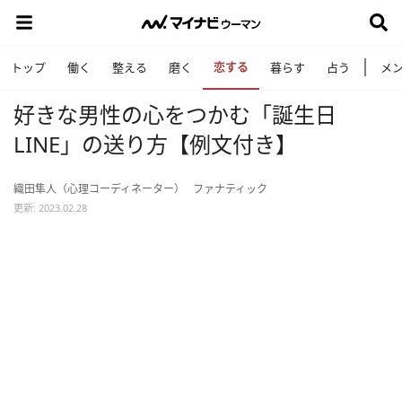
恋する
トップ
働く
整える
磨く
暮らす
占う
メ
好きな男性の心をつかむ「誕生日
LINE」の送り方【例文付き】
織田隼人（心理コーディネーター）
ファナティック
更新: 2023.02.28