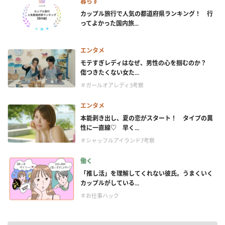
暮らす
カップル旅行で人気の都道府県ランキング！ 行
ってよかった国内旅...
エンタメ
モテすぎレディはなぜ、男性の心を掴むのか？
傷つきたくない女た...
＃ガールオアレディ3考察
エンタメ
本能剥き出し、夏の恋がスタート！ タイプの異
性に一直線♡ 早く...
＃シャッフルアイランド7考察
働く
「推し活」を理解してくれない彼氏。うまくいく
カップルがしている...
＃お仕事ハック