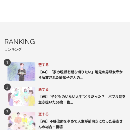
RANKING
ランキング
恋する
【#4】「家の呪縛を断ち切りたい」地元の男尊女卑か
ら解放された紗希子さんの...
恋する
【#5】“子どものいない人生”どうだった？ バブル期を
生き抜いた56歳・佐...
恋する
【#6】不妊治療をやめて人生が前向きになった美南さ
んの場合・後編