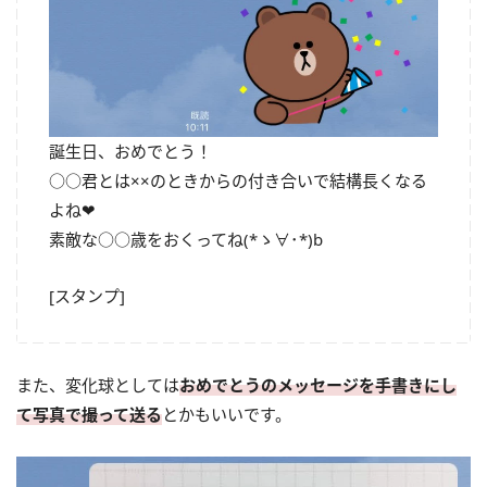
誕生日、おめでとう！
○○君とは××のときからの付き合いで結構長くなる
よね❤
素敵な○○歳をおくってね(*ゝ∀･*)b
[スタンプ]
また、変化球としては
おめでとうのメッセージを手書きにし
て写真で撮って送る
とかもいいです。