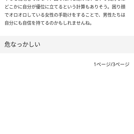
どこかに自分が優位に立てるという計算もありそう。困り顔
でオロオロしている女性の手助けをすることで、男性たちは
自分にも自信を持てるのかもしれませんね。
危なっかしい
1ページ/3ページ