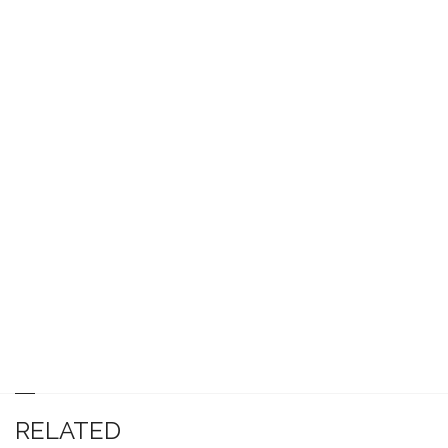
RELATED