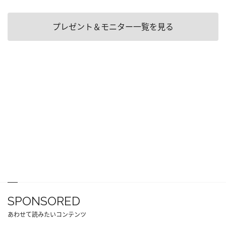
プレゼント＆モニター一覧を見る
SPONSORED
あわせて読みたいコンテンツ