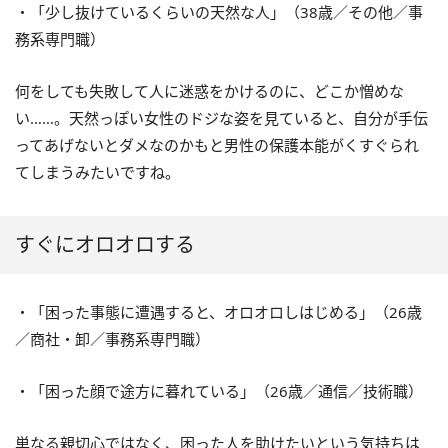
・「少し抜けているくらいの天然な人」（38歳／その他／事
務系専門職）
何をしても失敗して人に迷惑をかけるのに、どこか憎めな
い……。天然っぽい女性のドジな姿を見ていると、自分が手伝
ってあげないとダメなのかもと男性の保護本能がくすぐられ
てしまうみたいですね。
すぐにオロオロする
・「困った事態に遭遇すると、オロオロしはじめる」（26歳
／商社・卸／事務系専門職）
・「困った顔で途方に暮れている」（26歳／通信／技術職）
単なる親切心ではなく、困った人を助けたいという気持ちは