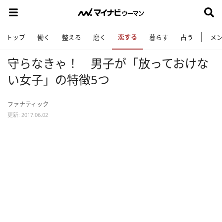
恋する
トップ
働く
整える
磨く
暮らす
占う
メ
守らなきゃ！ 男子が「放っておけな
い女子」の特徴5つ
ファナティック
更新: 2017.06.02