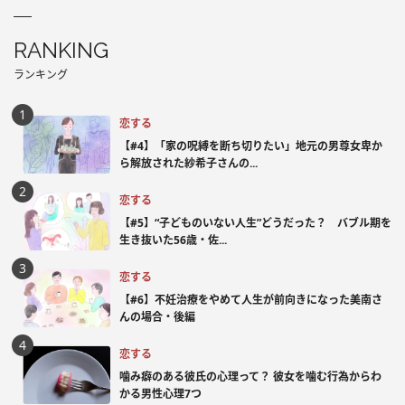
RANKING
ランキング
恋する
【#4】「家の呪縛を断ち切りたい」地元の男尊女卑か
ら解放された紗希子さんの...
恋する
【#5】“子どものいない人生”どうだった？ バブル期を
生き抜いた56歳・佐...
恋する
【#6】不妊治療をやめて人生が前向きになった美南さ
んの場合・後編
恋する
噛み癖のある彼氏の心理って？ 彼女を噛む行為からわ
かる男性心理7つ