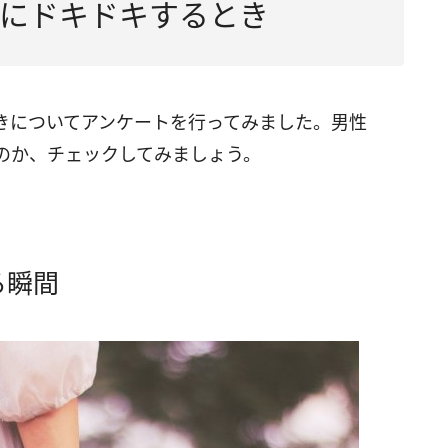
にドキドキするとき
きについてアンケートを行ってみました。男性
のか、チェックしてみましょう。
る瞬間