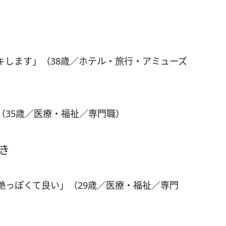
キします」（38歳／ホテル・旅行・アミューズ
（35歳／医療・福祉／専門職）
き
艶っぽくて良い」（29歳／医療・福祉／専門