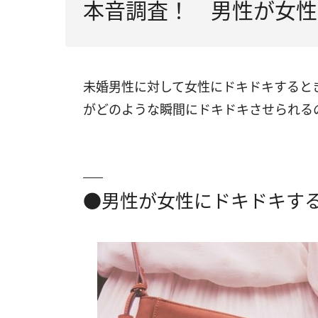
本音調査！ 男性が女性
未婚男性に対して女性にドキドキすると
がどのような瞬間にドキドキさせられる
●男性が女性にドキドキす