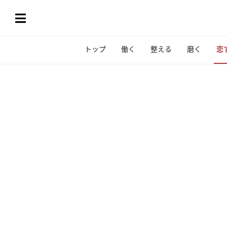
トップ
働く
整える
磨く
恋