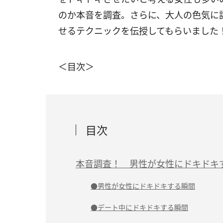
のか本音を調査。さらに、大人の色気に
せるテクニックを伝授してもらいました
＜目次＞
目次
本音調査！ 男性が女性にドキドキ
●男性が女性にドキドキする瞬間
●デート中にドキドキする瞬間