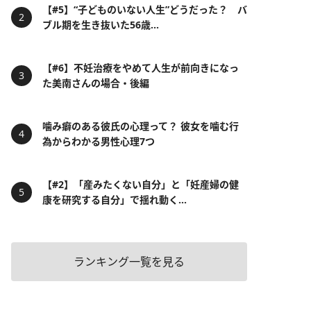
【#5】“子どものいない人生”どうだった？ バ
ブル期を生き抜いた56歳...
【#6】不妊治療をやめて人生が前向きになっ
た美南さんの場合・後編
噛み癖のある彼氏の心理って？ 彼女を噛む行
為からわかる男性心理7つ
【#2】「産みたくない自分」と「妊産婦の健
康を研究する自分」で揺れ動く...
ランキング一覧を見る