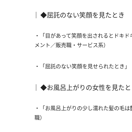
◆屈託のない笑顔を見たとき
・「目があって笑顔を出されるとドキド
メント／販売職・サービス系）
・「屈託のない笑顔を見せられたとき」
◆お風呂上がりの女性を見たと
・「お風呂上がりの少し濡れた髪の毛は
職）