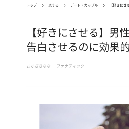
トップ
恋する
デート・カップル
【好きにさ
【好きにさせる】男
告白させるのに効果
おかざきなな
ファナティック