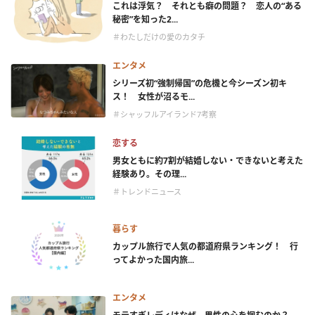
これは浮気？ それとも癖の問題？ 恋人の“ある
秘密”を知った2...
＃わたしだけの愛のカタチ
エンタメ
シリーズ初“強制帰国”の危機と今シーズン初キ
ス！ 女性が沼るモ...
＃シャッフルアイランド7考察
恋する
男女ともに約7割が結婚しない・できないと考えた
経験あり。その理...
＃トレンドニュース
暮らす
カップル旅行で人気の都道府県ランキング！ 行
ってよかった国内旅...
エンタメ