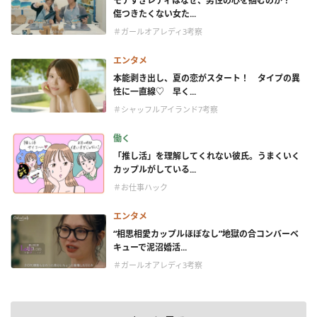
モテすぎレディはなぜ、男性の心を掴むのか？
傷つきたくない女た...
＃ガールオアレディ3考察
エンタメ
本能剥き出し、夏の恋がスタート！ タイプの異
性に一直線♡ 早く...
＃シャッフルアイランド7考察
働く
「推し活」を理解してくれない彼氏。うまくいく
カップルがしている...
＃お仕事ハック
エンタメ
“相思相愛カップルほぼなし”地獄の合コンバーベ
キューで泥沼婚活...
＃ガールオアレディ3考察