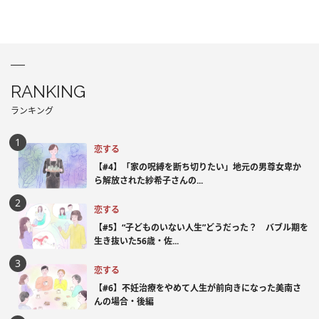
RANKING
ランキング
恋する
【#4】「家の呪縛を断ち切りたい」地元の男尊女卑か
ら解放された紗希子さんの...
恋する
【#5】“子どものいない人生”どうだった？ バブル期を
生き抜いた56歳・佐...
恋する
【#6】不妊治療をやめて人生が前向きになった美南さ
んの場合・後編