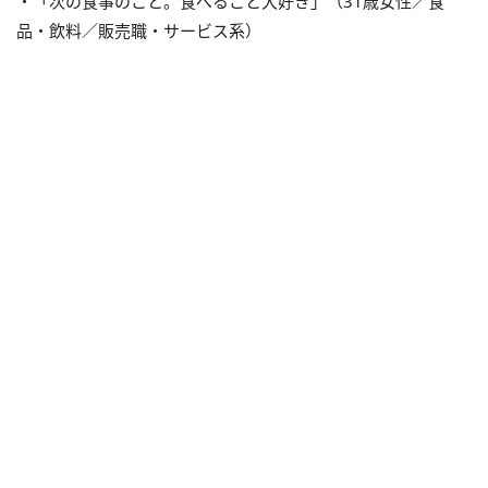
・「次の食事のこと。食べること大好き」（31歳女性／食
品・飲料／販売職・サービス系）