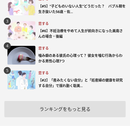
【#5】“子どものいない人生”どうだった？ バブル期を
生き抜いた56歳・佐...
恋する
【#6】不妊治療をやめて人生が前向きになった美南さ
んの場合・後編
恋する
噛み癖のある彼氏の心理って？ 彼女を噛む行為からわ
かる男性心理7つ
恋する
【#2】「産みたくない自分」と「妊産婦の健康を研究
する自分」で揺れ動く聡美...
ランキングをもっと見る