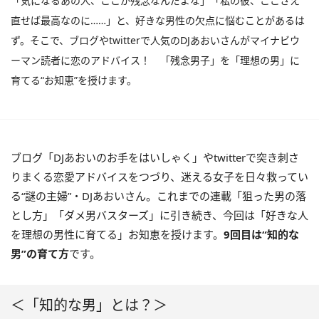
「気になるあの人、ここが残念なんだよな」「私の彼、ここさえ
直せば最高なのに……」と、好きな男性の欠点に悩むことがあるは
ず。そこで、ブログやtwitterで人気のDJあおいさんがマイナビウ
ーマン読者に恋のアドバイス！ 「残念男子」を「理想の男」に
育てる“お知恵”を授けます。
ブログ「DJあおいのお手をはいしゃく」やtwitterで突き刺さ
りまくる恋愛アドバイスをつづり、迷える女子を日々救ってい
る“謎の主婦”・DJあおいさん。これまでの連載「狙った男の落
とし方」「ダメ男バスターズ」に引き続き、今回は「好きな人
を理想の男性に育てる」お知恵を授けます。
9回目は“知的な
男”の育て方
です。
＜「知的な男」とは？＞