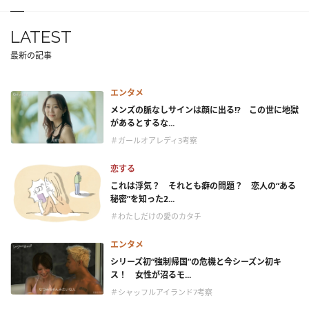
LATEST
最新の記事
エンタメ
メンズの脈なしサインは顔に出る!? この世に地獄
があるとするな...
＃ガールオアレディ3考察
恋する
これは浮気？ それとも癖の問題？ 恋人の“ある
秘密”を知った2...
＃わたしだけの愛のカタチ
エンタメ
シリーズ初“強制帰国”の危機と今シーズン初キ
ス！ 女性が沼るモ...
＃シャッフルアイランド7考察