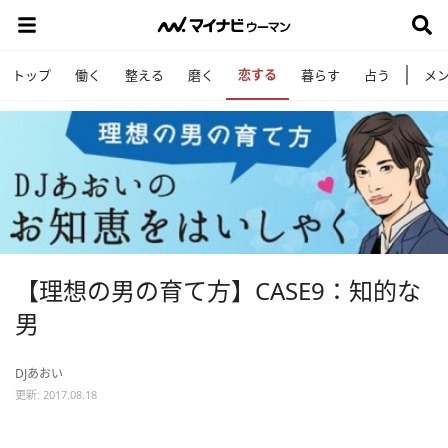
恋する
トップ
働く
整える
磨く
暮らす
占う
メ
【理想の男の育て方】CASE9：知的な
男
DJあおい
更新: 2017.08.18