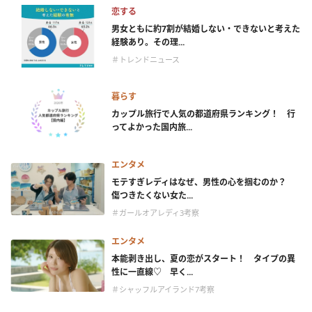
恋する
男女ともに約7割が結婚しない・できないと考えた
経験あり。その理...
＃トレンドニュース
暮らす
カップル旅行で人気の都道府県ランキング！ 行
ってよかった国内旅...
エンタメ
モテすぎレディはなぜ、男性の心を掴むのか？
傷つきたくない女た...
＃ガールオアレディ3考察
エンタメ
本能剥き出し、夏の恋がスタート！ タイプの異
性に一直線♡ 早く...
＃シャッフルアイランド7考察